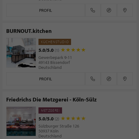
PROFIL
BURNOUT.kitchen
KÜCHENSTUDIO
5.0/5.0
(1)
Gewerbepark 9-11
49143 Bissendorf
Deutschland
PROFIL
Friedrichs Die Metzgerei - Köln-Sülz
METZGEREI
5.0/5.0
(2)
Sülzburger Straße 126
50937 Köln
Deutschland