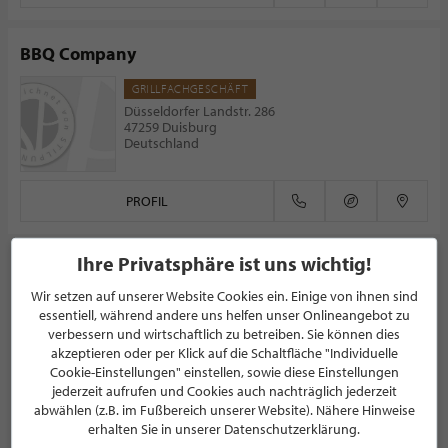
BBQ Company
GRILLFACHGESCHÄFT
Düsseldorfer Landstr. 286
47259 Duisburg
Deutschland
PROFIL
Ihre Privatsphäre ist uns wichtig!
Wir setzen auf unserer Website Cookies ein. Einige von ihnen sind
essentiell, während andere uns helfen unser Onlineangebot zu
NEWSLETTER
verbessern und wirtschaftlich zu betreiben. Sie können dies
akzeptieren oder per Klick auf die Schaltfläche "Individuelle
Bleiben Sie immer UP TO DATE! Melden Sie sich jetzt für
Cookie-Einstellungen" einstellen, sowie diese Einstellungen
unseren STILPUNKTE®-Newsletter an und profitieren Sie
jederzeit aufrufen und Cookies auch nachträglich jederzeit
von exklusiven
Neuigkeiten, Trends
und
Angeboten
abwählen (z.B. im Fußbereich unserer Website). Nähere Hinweise
Mit der Anmeldung für unseren Newsletter stimmen Sie
erhalten Sie in unserer Datenschutzerklärung.
unseren
Datenschutzbestimmungen
zu. Eine
Abmeldung