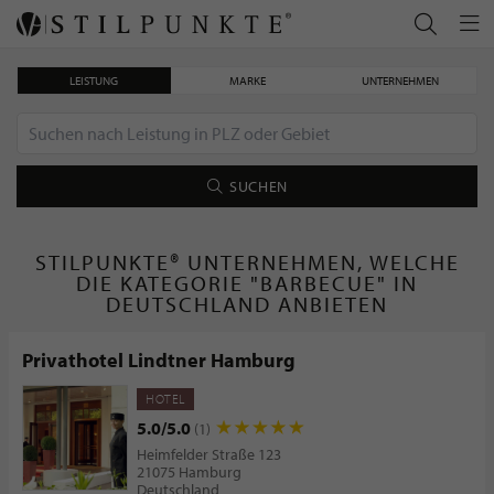
LEISTUNG
MARKE
UNTERNEHMEN
SUCHEN
STILPUNKTE® UNTERNEHMEN, WELCHE
DIE KATEGORIE "BARBECUE" IN
DEUTSCHLAND ANBIETEN
Privathotel Lindtner Hamburg
HOTEL
5.0/5.0
(1)
Heimfelder Straße 123
21075 Hamburg
Deutschland