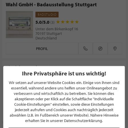
Wahl GmbH - Badausstellung Stuttgart
BADSTUDIO
5.0/5.0
(3)
Unter dem Birkenkopf 16
70197 Stuttgart
Deutschland
PROFIL
Einrichtungshaus SPICHER-FELDER
Ihre Privatsphäre ist uns wichtig!
EINRICHTUNGSHAUS
Wir setzen auf unserer Website Cookies ein. Einige von ihnen sind
5.0/5.0
(7)
essentiell, während andere uns helfen unser Onlineangebot zu
Talblick 9-12
verbessern und wirtschaftlich zu betreiben. Sie können dies
51515 Kürten
akzeptieren oder per Klick auf die Schaltfläche "Individuelle
Deutschland
Cookie-Einstellungen" einstellen, sowie diese Einstellungen
jederzeit aufrufen und Cookies auch nachträglich jederzeit
PROFIL
abwählen (z.B. im Fußbereich unserer Website). Nähere Hinweise
erhalten Sie in unserer Datenschutzerklärung.