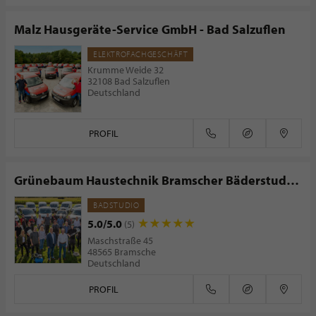
Malz Hausgeräte-Service GmbH - Bad Salzuflen
ELEKTROFACHGESCHÄFT
Krumme Weide 32
32108 Bad Salzuflen
Deutschland
PROFIL
Grünebaum Haustechnik Bramscher Bäderstudio
GmbH
BADSTUDIO
5.0/5.0
(5)
Maschstraße 45
48565 Bramsche
Deutschland
PROFIL