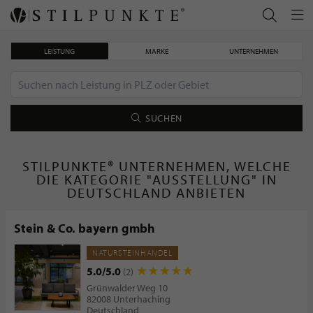
LEISTUNG
MARKE
UNTERNEHMEN
SUCHEN
STILPUNKTE® UNTERNEHMEN, WELCHE
DIE KATEGORIE "AUSSTELLUNG" IN
DEUTSCHLAND ANBIETEN
Stein & Co. bayern gmbh
NATURSTEINHANDEL
5.0/5.0
(2)
Grünwalder Weg 10
82008 Unterhaching
Deutschland