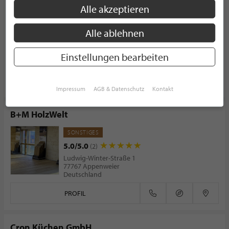
Haustüren Kinge
Alle akzeptieren
Heisterbacher Straße 39
53639 Königswinter
Alle ablehnen
Deutschland
Einstellungen bearbeiten
PROFIL
Impressum
AGB & Datenschutz
Kontakt
B+M HolzWelt
SONSTIGES
5.0/5.0
(2)
Ludwig-Winter-Straße 1
77767 Appenweier
Deutschland
PROFIL
Cron Küchen GmbH