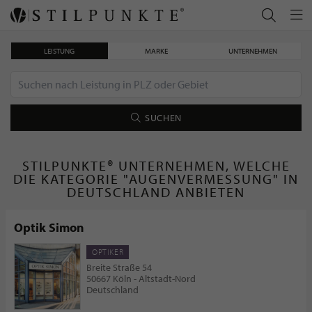
LEISTUNG
MARKE
UNTERNEHMEN
SUCHEN
STILPUNKTE® UNTERNEHMEN, WELCHE
DIE KATEGORIE "AUGENVERMESSUNG" IN
DEUTSCHLAND ANBIETEN
Optik Simon
OPTIKER
Breite Straße 54
50667 Köln - Altstadt-Nord
Deutschland