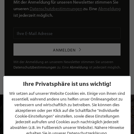
Mit der Anmeldung für unseren Newsletter stimmen Sie
unseren
Datenschutzbestimmungen
zu. Eine
Abmeldung
ist jederzeit möglich.
ANMELDEN
Mit der Anmeldung an unserem Newsletter stimmen Sie unseren
Datenschutzbestimmungen
zu. Eine
Abmeldung
ist jederzeit möglich.
Ihre Privatsphäre ist uns wichtig!
Wir setzen auf unserer Website Cookies ein. Einige von ihnen sind
essentiell, während andere uns helfen unser Onlineangebot zu
verbessern und wirtschaftlich zu betreiben. Sie können dies
akzeptieren oder per Klick auf die Schaltfläche "Individuelle
Cookie-Einstellungen" einstellen, sowie diese Einstellungen
jederzeit aufrufen und Cookies auch nachträglich jederzeit
abwählen (z.B. im Fußbereich unserer Website). Nähere Hinweise
erhalten Sie in unserer Datenschutzerklärung.