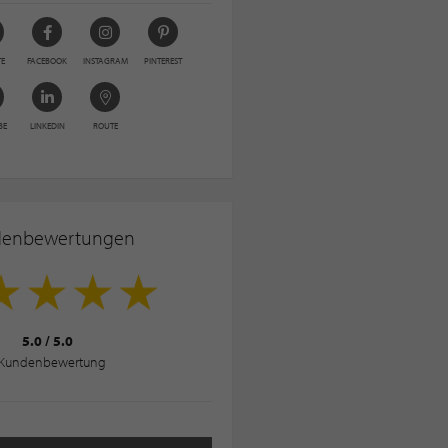
TE
FACEBOOK
INSTAGRAM
PINTEREST
BE
LINKEDIN
ROUTE
denbewertungen
5.0
/
5.0
Kundenbewertung