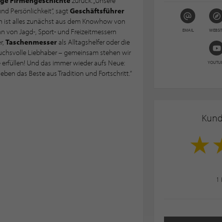
ige Firmengeschichte
zurück. „Unsere
nd Persönlichkeit“, sagt
Geschäftsführer
sch ist alles zunächst aus dem Knowhow von
 von Jagd-, Sport- und Freizeitmessern
EMAIL
WEBSI
r,
Taschenmesser
als Alltagshelfer oder die
uchsvolle Liebhaber – gemeinsam stehen wir
 erfüllen! Und das immer wieder aufs Neue:
YOUTU
ben das Beste aus Tradition und Fortschritt.“
Kun
1