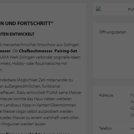
ON UND FORTSCHRITT“
Öffnungszeiten
RTEN ENTWICKELT
nd messertechnisches Knowhow aus Solingen.
esser
. Ob
Chefkochmesser
,
Pairing-Set
PUMA Werk Solingen verbindet originelle Ideen
ourmets, Hobby- oder Routineköche mit
n.
nderbare Möglichkeit Zeit miteinander zu
 an außergewöhnlichen, funktional
erfreuen. Dazu entwickelt PUMA seine Messer
Adresse
P
messer konnte das Haus neben weiteren
A
m Landhaus Köpp in Xanten-Obermörmter)
4
e Messer sogar selbst ausprobiert werden
D
die jedes Messer zu einem wahrhaft wertvollen
n Hingucker werden lassen.
Telefon
+