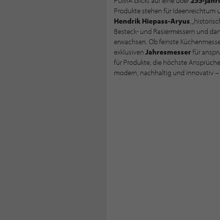
PUMA blickt auf eine über
255-jähr
Produkte stehen für Ideenreichtum u
Hendrik Hiepass-Aryus
, „histori
Besteck- und Rasiermessern und dann
erwachsen. Ob feinste Küchenmesse
exklusiven
Jahresmesser
für anspr
für Produkte, die höchste Ansprüche
modern, nachhaltig und innovativ – e