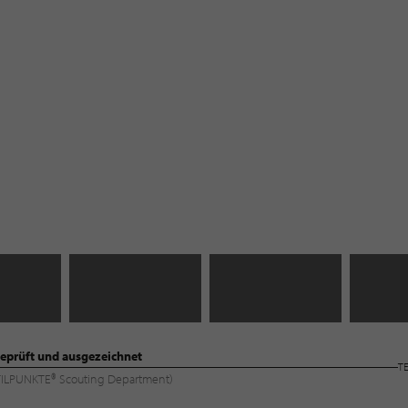
eprüft und ausgezeichnet
T
 (STILPUNKTE® Scouting Department)