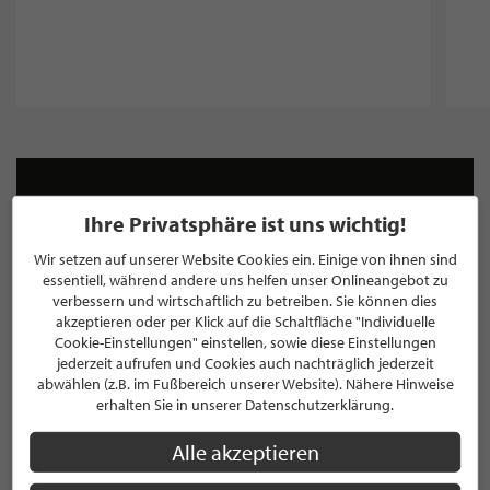
NEWSLETTER
Ihre Privatsphäre ist uns wichtig!
Bleiben Sie immer UP TO DATE! Melden Sie sich jetzt für
Wir setzen auf unserer Website Cookies ein. Einige von ihnen sind
unseren STILPUNKTE®-Newsletter an und profitieren Sie
essentiell, während andere uns helfen unser Onlineangebot zu
von exklusiven
Neuigkeiten, Trends
und
Angeboten
verbessern und wirtschaftlich zu betreiben. Sie können dies
Mit der Anmeldung für unseren Newsletter stimmen Sie
akzeptieren oder per Klick auf die Schaltfläche "Individuelle
unseren
Datenschutzbestimmungen
zu. Eine
Abmeldung
Cookie-Einstellungen" einstellen, sowie diese Einstellungen
ist jederzeit möglich.
jederzeit aufrufen und Cookies auch nachträglich jederzeit
abwählen (z.B. im Fußbereich unserer Website). Nähere Hinweise
erhalten Sie in unserer Datenschutzerklärung.
Alle akzeptieren
ANMELDEN