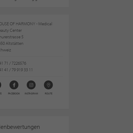
OUSE OF HARMONY - Medical
eauty Center
urerstrasse 5
50 Altstätten
chweiz
1 71 / 7226576
1 41 / 79 919 33 11
TE
FACEBOOK
INSTAGRAM
ROUTE
denbewertungen