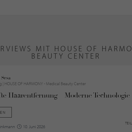
ERVIEWS MIT HOUSE OF HARMO
BEAUTY CENTER
 Srsa
g |
HOUSE OF HARMONY - Medical Beauty Center
te Haarentfernung – Moderne Technologie t
SEN
TEI
Brinkmann
10. Juni 2026