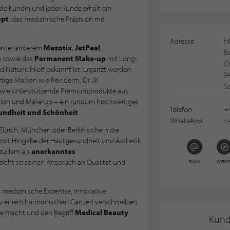
de Kundin und jeder Kunde erhält ein
ept
, das medizinische Präzision mit
Adresse
H
 unter anderem
Mezotix
,
JetPeel
,
B
 sowie das
Permanent Make-up
mit Long-
Ch
nd Natürlichkeit bekannt ist. Ergänzt werden
94
ge Marken wie Reviderm, Dr. JK
S
owie unterstützende Premiumprodukte aus
tion und Make-up – ein rundum hochwertiges
Telefon
+4
undheit und Schönheit
.
WhatsApp
+4
Zürich, München oder Berlin sichern die
mit Hingabe der Hautgesundheit und Ästhetik
 zudem als
anerkanntes
eicht so seinen Anspruch an Qualität und
EMAIL
WEBSI
 medizinische Expertise, innovative
 zu einem harmonischen Ganzen verschmelzen.
re macht und den Begriff
Medical Beauty
Kun