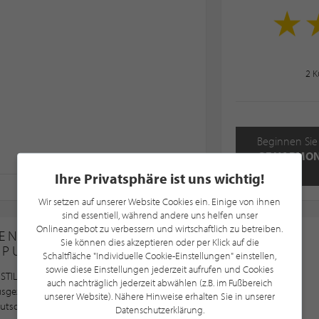
2
K
Beginnen Sie
OF HARMONY 
Ihre Privatsphäre ist uns wichtig!
Wir setzen auf unserer Website Cookies ein. Einige von ihnen
sind essentiell, während andere uns helfen unser
Onlineangebot zu verbessern und wirtschaftlich zu betreiben.
EN SIE SICH IMMER AM
Sie können dies akzeptieren oder per Klick auf die
LPUNKTE®-POINT
Schaltfläche "Individuelle Cookie-Einstellungen" einstellen,
sowie diese Einstellungen jederzeit aufrufen und Cookies
STILPUNKTE®-Point wurden nach STILPUNKTE®
auch nachträglich jederzeit abwählen (z.B. im Fußbereich
ausgezeichnet und gehören somit zu den besten
unserer Website). Nähere Hinweise erhalten Sie in unserer
utschland, Österreich und der Schweiz
Datenschutzerklärung.