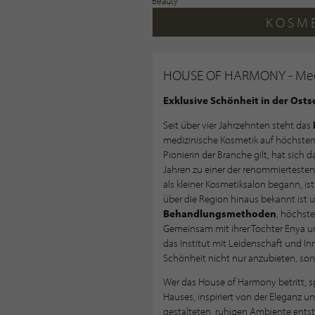
KOSM
HOUSE OF HARMONY - Medi
Exklusive Schönheit in der Osts
Seit über vier Jahrzehnten steht das
medizinische Kosmetik auf höchste
Pionierin der Branche gilt, hat sich 
Jahren zu einer der renommierteste
als kleiner Kosmetiksalon begann, is
über die Region hinaus bekannt ist
Behandlungsmethoden
, höchste
Gemeinsam mit ihrer Tochter Enya un
das Institut mit Leidenschaft und I
Schönheit nicht nur anzubieten, sond
Wer das House of Harmony betritt, s
Hauses, inspiriert von der Eleganz und
gestalteten, ruhigen Ambiente entst