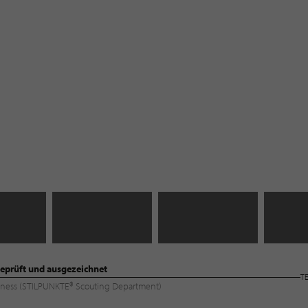
eprüft und ausgezeichnet
T
Wellness (STILPUNKTE® Scouting Department)