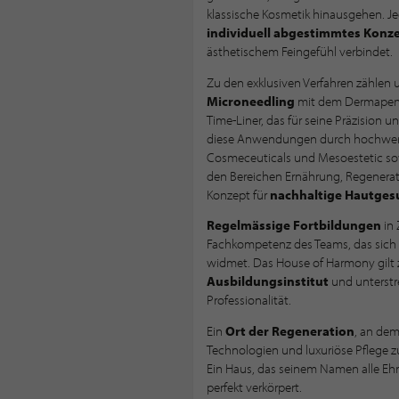
klassische Kosmetik hinausgehen. Je
individuell abgestimmtes Konz
ästhetischem Feingefühl verbindet.
Zu den exklusiven Verfahren zählen
Microneedling
mit dem Dermapen
Time-Liner, das für seine Präzision u
diese Anwendungen durch hochwerti
Cosmeceuticals und Mesoestetic s
den Bereichen Ernährung, Regenera
Konzept für
nachhaltige Hautges
Regelmässige Fortbildungen
in 
Fachkompetenz des Teams, das sich 
widmet. Das House of Harmony gilt
Ausbildungsinstitut
und unterstr
Professionalität.
Ein
Ort der Regeneration
, an dem
Technologien und luxuriöse Pflege
Ein Haus, das seinem Namen alle Eh
perfekt verkörpert.