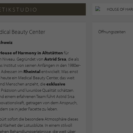
ETIKSTUDIO
cal Beauty Center
Öffnungszeiten
chweiz
House of Harmony in Altstätten
für
m Niveau. Gegründet von
Astrid Srsa
, die als
das Institut von seinen Anfängen in den 1980er-
n Adressen im
Rheintal
entwickelt. Was einst
t heute ein Medical Beauty Center, das weit
 und Menschen anzieht, die
exklusive
 Präzision und luxuriöse Qualität schätzen.
d einem erfahrenen Team führt Astrid Srsa
nnovationskraft, getragen von dem Anspruch,
ern sie in jeder Facette zu leben.
pürt sofort die besondere Atmosphäre dieses
 Klarheit der Lotusblüte. In einem stilvoll
ehen Behandlungserlebnisse, die weit über