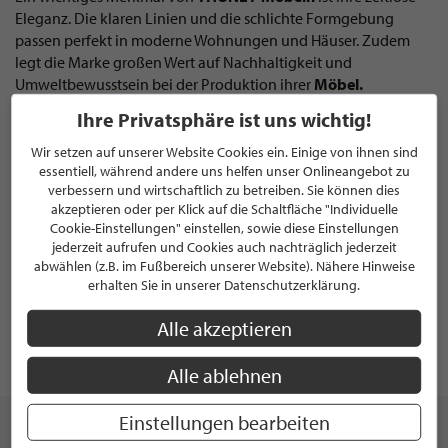
Eleganz. Die klaren Linien und die schlichte Formgebung
passen perfekt in moderne Wohnungen und Häuser. Zudem
legt die Marke großen Wert auf Nachhaltigkeit und
Umweltbewusstsein bei der Produktion ihrer
Möbel.
Ihre Privatsphäre ist uns wichtig!
Neben den berühmten
Freischwingern
bietet
THONET
auch
eine breite Palette an
Tischen, Stühlen, Regalen
und
Sofas
an,
Wir setzen auf unserer Website Cookies ein. Einige von ihnen sind
die alle auf höchstem Niveau produziert werden. Dabei
essentiell, während andere uns helfen unser Onlineangebot zu
kommen nur die besten Materialien zum Einsatz, um eine
verbessern und wirtschaftlich zu betreiben. Sie können dies
maximale Langlebigkeit und Funktionalität der
Möbel
zu
akzeptieren oder per Klick auf die Schaltfläche "Individuelle
gewährleisten.
Cookie-Einstellungen" einstellen, sowie diese Einstellungen
jederzeit aufrufen und Cookies auch nachträglich jederzeit
Wer also auf der Suche nach hochwertigen
Designermöbeln
abwählen (z.B. im Fußbereich unserer Website). Nähere Hinweise
ist, die zeitlos elegant und nachhaltig produziert sind, der sollte
erhalten Sie in unserer Datenschutzerklärung.
unbedingt einen Blick auf die Produkte von
THONET
werfen.
Mit ihrer langjährigen Erfahrung und ihrem Engagement für
Alle akzeptieren
Qualität und Nachhaltigkeit gehört
THONET
zu den
Top-
Marken
im Bereich des
Möbeldesigns
.
Alle ablehnen
Einstellungen bearbeiten