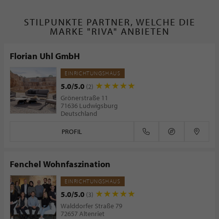
STILPUNKTE PARTNER, WELCHE DIE
MARKE "RIVA" ANBIETEN
Florian Uhl GmbH
EINRICHTUNGSHAUS
5.0/5.0
(2)
Grönerstraße 11
71636 Ludwigsburg
Deutschland
PROFIL
Fenchel Wohnfaszination
EINRICHTUNGSHAUS
5.0/5.0
(3)
Walddorfer Straße 79
72657 Altenriet