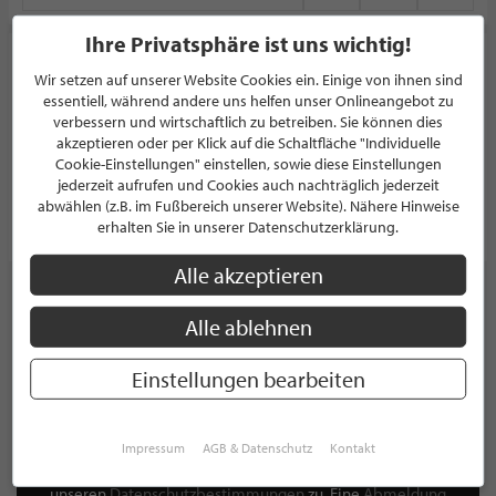
Ihre Privatsphäre ist uns wichtig!
Die Einrichtung
Wir setzen auf unserer Website Cookies ein. Einige von ihnen sind
essentiell, während andere uns helfen unser Onlineangebot zu
EINRICHTUNGSHAUS
verbessern und wirtschaftlich zu betreiben. Sie können dies
Sindelfinger Straße 30
71032 Böblingen
akzeptieren oder per Klick auf die Schaltfläche "Individuelle
Deutschland
Cookie-Einstellungen" einstellen, sowie diese Einstellungen
jederzeit aufrufen und Cookies auch nachträglich jederzeit
abwählen (z.B. im Fußbereich unserer Website). Nähere Hinweise
PROFIL
erhalten Sie in unserer Datenschutzerklärung.
Alle akzeptieren
Alle ablehnen
NEWSLETTER
Einstellungen bearbeiten
Bleiben Sie immer UP TO DATE! Melden Sie sich jetzt für
unseren STILPUNKTE®-Newsletter an und profitieren Sie
von exklusiven
Neuigkeiten, Trends
und
Angeboten
Impressum
AGB & Datenschutz
Kontakt
Mit der Anmeldung für unseren Newsletter stimmen Sie
unseren
Datenschutzbestimmungen
zu. Eine
Abmeldung