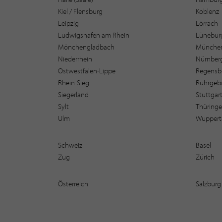
Kiel / Flensburg
Koblenz
Leipzig
Lörrach
Ludwigshafen am Rhein
Lüneburg
Mönchengladbach
Münche
Niederrhein
Nürnber
Ostwestfalen-Lippe
Regensb
Rhein-Sieg
Ruhrgebi
Siegerland
Stuttgar
Sylt
Thüring
Ulm
Wuppert
Schweiz
Basel
Zug
Zürich
Österreich
Salzburg