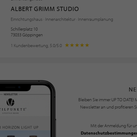
ALBERT GRIMM STUDIO
Einrichtungshaus · Innenarchitektur · Innenraumplanung
Schillerplatz 10
73033 Göppingen
1 Kundenbewertung, 5.0/5.0
NE
Bleiben Sie immer UP TO DATE! M
Newsletter an und profitieren S
Mit der Anmeldung für u
Datenschutzbestimmunge