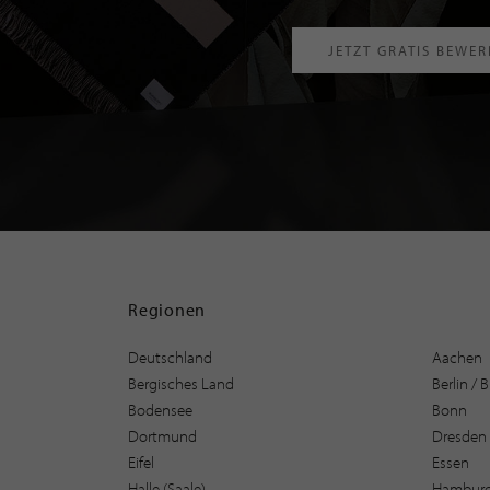
JETZT GRATIS BEWE
Regionen
Deutschland
Aachen
Bergisches Land
Berlin /
Bodensee
Bonn
Dortmund
Dresden
Eifel
Essen
Halle (Saale)
Hambur