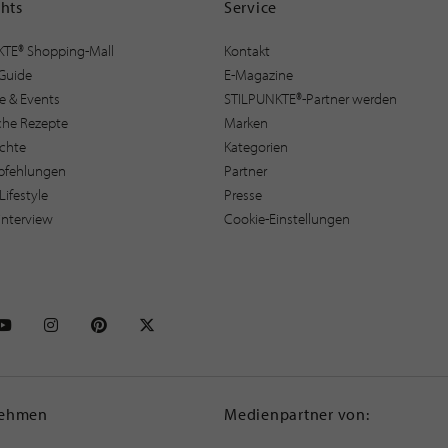
ghts
Service
KTE® Shopping-Mall
Kontakt
Guide
E-Magazine
e & Events
STILPUNKTE®-Partner werden
sche Rezepte
Marken
ichte
Kategorien
pfehlungen
Partner
Lifestyle
Presse
interview
Cookie-Einstellungen
NKTE auf Facebook
STILPUNKTE auf Youtube
STILPUNKTE auf Instagram
STILPUNKTE auf Pinterest
STILPUNKTE auf X
nehmen
Medienpartner von: