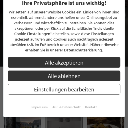
Ihre Privatsphäre ist uns wichtig!
Wir setzen auf unserer Website Cookies ein. Einige von ihnen sind
essentiell, während andere uns helfen unser Onlineangebot zu
verbessern und wirtschaftlich zu betreiben. Sie können dies
akzeptieren oder per Klick auf die Schaltfläche "Individuelle
BEWERBEN SIE SICH FÜR EINE GRATIS
Cookie-Einstellungen" einstellen, sowie diese Einstellungen
MITGLIEDSCHAFT BEI STILPUNKTE®
jederzeit aufrufen und Cookies auch nachträglich jederzeit
abwählen (z.B. im Fußbereich unserer Website). Nähere Hinweise
erhalten Sie in unserer Datenschutzerklärung.
JETZT GRATIS BEWERBEN
Alle akzeptieren
Alle ablehnen
STILPUNKTE AUF
Einstellungen bearbeiten
INSTAGRAM
Impressum
AGB & Datenschutz
Kontakt