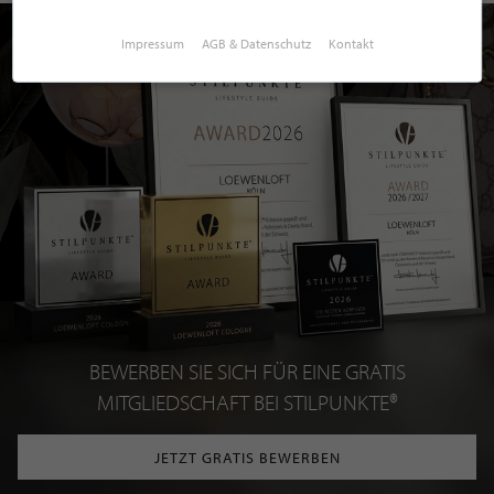
Impressum
AGB & Datenschutz
Kontakt
BEWERBEN SIE SICH FÜR EINE GRATIS
MITGLIEDSCHAFT BEI STILPUNKTE®
JETZT GRATIS BEWERBEN