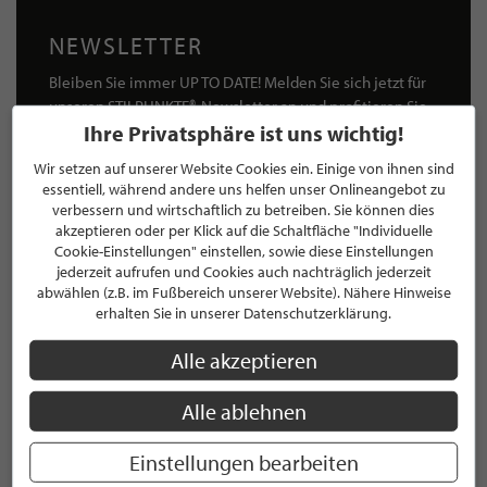
NEWSLETTER
Bleiben Sie immer UP TO DATE! Melden Sie sich jetzt für
unseren STILPUNKTE®-Newsletter an und profitieren Sie
von exklusiven
Neuigkeiten, Trends
und
Angeboten
Ihre Privatsphäre ist uns wichtig!
Mit der Anmeldung für unseren Newsletter stimmen Sie
Wir setzen auf unserer Website Cookies ein. Einige von ihnen sind
unseren
Datenschutzbestimmungen
zu. Eine
Abmeldung
essentiell, während andere uns helfen unser Onlineangebot zu
ist jederzeit möglich.
verbessern und wirtschaftlich zu betreiben. Sie können dies
akzeptieren oder per Klick auf die Schaltfläche "Individuelle
Cookie-Einstellungen" einstellen, sowie diese Einstellungen
jederzeit aufrufen und Cookies auch nachträglich jederzeit
abwählen (z.B. im Fußbereich unserer Website). Nähere Hinweise
erhalten Sie in unserer Datenschutzerklärung.
ANMELDEN
Alle akzeptieren
Mit der Anmeldung an unserem Newsletter stimmen Sie unseren
Datenschutzbestimmungen
zu. Eine
Abmeldung
ist jederzeit möglich.
Alle ablehnen
Einstellungen bearbeiten