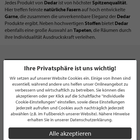
Jedes Produkt von
Dedar
ist von höchster
Spitzenqualität
.
Hier treffen feinste
natürliche
Fasern
auf hoch entwickelte
Garne
, die zusammen die unverkennbare Eleganz der
Dedar
Produkte ergibt. Neben hochwertigen
Stoffen
bietet
Dedar
ebenfalls eine große Auswahl an
Tapeten
, die Räumen durch
ihre Individualität Ausdruckskraft verleihen.
Ihre Privatsphäre ist uns wichtig!
NEWSLETTER
Wir setzen auf unserer Website Cookies ein. Einige von ihnen sind
Bleiben Sie immer UP TO DATE! Melden Sie sich jetzt für
essentiell, während andere uns helfen unser Onlineangebot zu
unseren STILPUNKTE®-Newsletter an und profitieren Sie
verbessern und wirtschaftlich zu betreiben. Sie können dies
akzeptieren oder per Klick auf die Schaltfläche "Individuelle
von exklusiven
Neuigkeiten, Trends
und
Angeboten
Cookie-Einstellungen" einstellen, sowie diese Einstellungen
Mit der Anmeldung für unseren Newsletter stimmen Sie
jederzeit aufrufen und Cookies auch nachträglich jederzeit
unseren
Datenschutzbestimmungen
zu. Eine
Abmeldung
abwählen (z.B. im Fußbereich unserer Website). Nähere Hinweise
ist jederzeit möglich.
erhalten Sie in unserer Datenschutzerklärung.
Alle akzeptieren