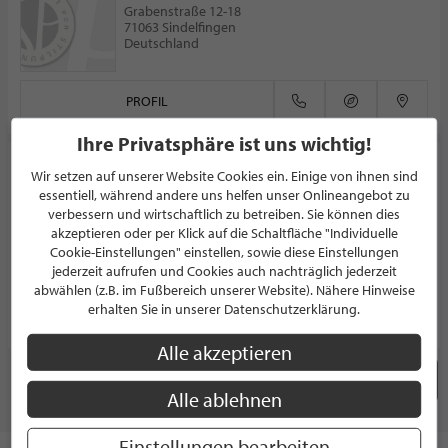
Grabenstraße 12-18
71063 Sindelfingen
Deutschland
PROFIL
Ihre Privatsphäre ist uns wichtig!
Schneider - Ihr Designmöbelhaus
Wir setzen auf unserer Website Cookies ein. Einige von ihnen sind
essentiell, während andere uns helfen unser Onlineangebot zu
EINRICHTUNGSHAUS
verbessern und wirtschaftlich zu betreiben. Sie können dies
Porschestraße 6
akzeptieren oder per Klick auf die Schaltfläche "Individuelle
70736 Fellbach
Cookie-Einstellungen" einstellen, sowie diese Einstellungen
Deutschland
jederzeit aufrufen und Cookies auch nachträglich jederzeit
abwählen (z.B. im Fußbereich unserer Website). Nähere Hinweise
erhalten Sie in unserer Datenschutzerklärung.
PROFIL
Alle akzeptieren
Seite 1 / 2
Alle ablehnen
Einstellungen bearbeiten