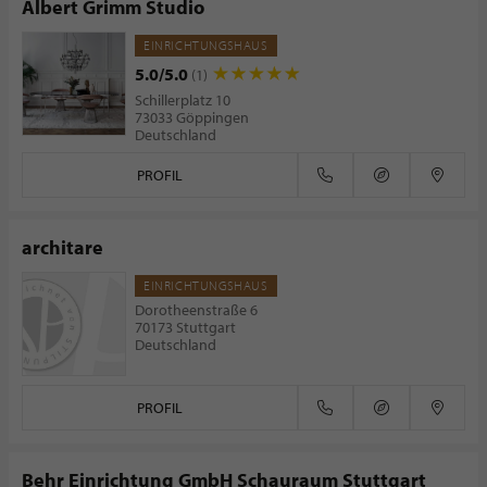
Albert Grimm Studio
EINRICHTUNGSHAUS
5.0/5.0
(1)
Schillerplatz 10
73033 Göppingen
Deutschland
PROFIL
architare
EINRICHTUNGSHAUS
Dorotheenstraße 6
70173 Stuttgart
Deutschland
PROFIL
Behr Einrichtung GmbH Schauraum Stuttgart