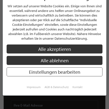
5.0/5.0
(10)
Wir setzen auf unserer Website Cookies ein. Einige von ihnen sind
Dieselstrasse 1
essentiell, während andere uns helfen unser Onlineangebot zu
24223 Schwentinental
verbessern und wirtschaftlich zu betreiben. Sie können dies
Deutschland
akzeptieren oder per Klick auf die Schaltfläche "Individuelle
Cookie-Einstellungen" einstellen, sowie diese Einstellungen
PROFIL
jederzeit aufrufen und Cookies auch nachträglich jederzeit
abwählen (z.B. im Fußbereich unserer Website). Nähere Hinweise
erhalten Sie in unserer Datenschutzerklärung.
Alle akzeptieren
NEWSLETTER
Alle ablehnen
Bleiben Sie immer UP TO DATE! Melden Sie sich jetzt für
unseren STILPUNKTE®-Newsletter an und profitieren Sie
Einstellungen bearbeiten
von exklusiven
Neuigkeiten, Trends
und
Angeboten
Mit der Anmeldung für unseren Newsletter stimmen Sie
unseren
Datenschutzbestimmungen
zu. Eine
Abmeldung
Impressum
AGB & Datenschutz
Kontakt
ist jederzeit möglich.