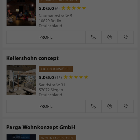
5.0/5.0
(6)
Naumannstraße 5
10829 Berlin
Deutschland
PROFIL
Kellershohn concept
OUTDOORMÖBEL
5.0/5.0
(15)
Sandstraße 31
57072 Siegen
Deutschland
PROFIL
Parga Wohnkonzept GmbH
WOHNACCESSOIRE