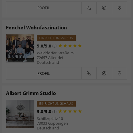
PROFIL
Fenchel Wohnfaszination
EINRICHTUNGSHAUS
5.0/5.0
(3)
Walddorfer Straße 79
72657 Altenriet
Deutschland
PROFIL
Albert Grimm Studio
EINRICHTUNGSHAUS
5.0/5.0
(1)
Schillerplatz 10
73033 Göppingen
Deutschland