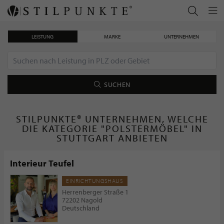
LEISTUNG
MARKE
UNTERNEHMEN
SUCHEN
STILPUNKTE® UNTERNEHMEN, WELCHE
DIE KATEGORIE "POLSTERMÖBEL" IN
STUTTGART ANBIETEN
Interieur Teufel
EINRICHTUNGSHAUS
Herrenberger Straße 1
72202 Nagold
Deutschland