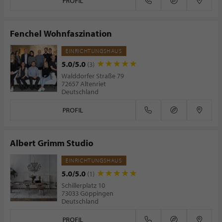
PROFIL
Fenchel Wohnfaszination
EINRICHTUNGSHAUS
5.0/5.0
(3)
Walddorfer Straße 79
72657 Altenriet
Deutschland
PROFIL
Albert Grimm Studio
EINRICHTUNGSHAUS
5.0/5.0
(1)
Schillerplatz 10
73033 Göppingen
Deutschland
PROFIL