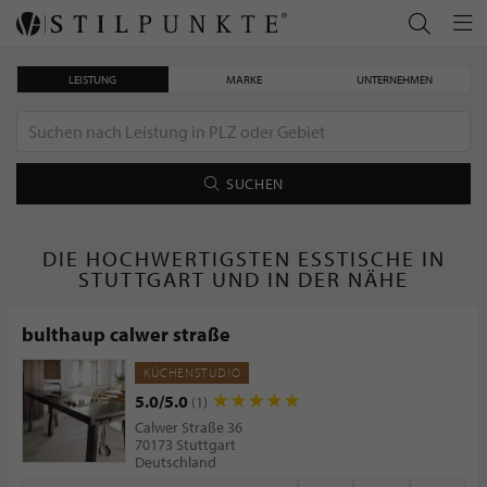
LEISTUNG
MARKE
UNTERNEHMEN
SUCHEN
DIE HOCHWERTIGSTEN ESSTISCHE IN
STUTTGART UND IN DER NÄHE
bulthaup calwer straße
KÜCHENSTUDIO
5.0/5.0
(1)
Calwer Straße 36
70173 Stuttgart
Deutschland