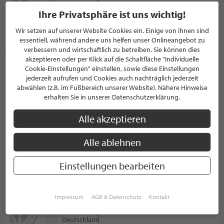
Deutschland
Ihre Privatsphäre ist uns wichtig!
Wir setzen auf unserer Website Cookies ein. Einige von ihnen sind
PROFIL
essentiell, während andere uns helfen unser Onlineangebot zu
verbessern und wirtschaftlich zu betreiben. Sie können dies
akzeptieren oder per Klick auf die Schaltfläche "Individuelle
Möbelhaus Mornhinweg
Cookie-Einstellungen" einstellen, sowie diese Einstellungen
jederzeit aufrufen und Cookies auch nachträglich jederzeit
EINRICHTUNGSHAUS
abwählen (z.B. im Fußbereich unserer Website). Nähere Hinweise
Grabenstraße 12-18
erhalten Sie in unserer Datenschutzerklärung.
71063 Sindelfingen
Deutschland
Alle akzeptieren
Alle ablehnen
PROFIL
Einstellungen bearbeiten
Studio HANS
EINRICHTUNGSHAUS
Impressum
AGB & Datenschutz
Kontakt
Charlottenstraße 29-31
70182 Stuttgart
Deutschland