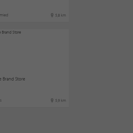
hmied
5,8 km
e Brand Store
s
5,9 km