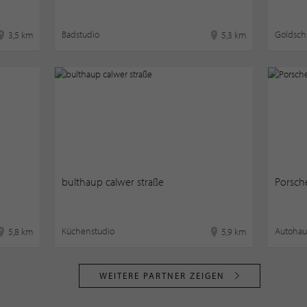
Badstudio
Goldsc
3,5 km
5,3 km
bulthaup calwer straße
Porsch
Küchenstudio
Autohau
5,8 km
5,9 km
WEITERE PARTNER ZEIGEN