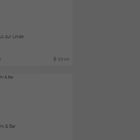
us zur Linde
s
0,9 km
hi & Bar