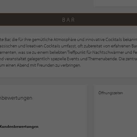
BAR
ebte Bar, die für ihre gemütliche Atmosphäre und innovative Cocktails bekannt
klassischen und kreativen Cocktails umfasst, oft zubereitet von erfahrenen B
menten, was sie zu einem beliebten Treffpunkt für Nachtschwärmer und Fei
d veranstaltet gelegentlich spezielle Events und Themenabende. Die zentral
 um einen Abend mit Freunden zu verbringen.
Öffnungszeiten
nbewertungen
 Kundenbewertungen