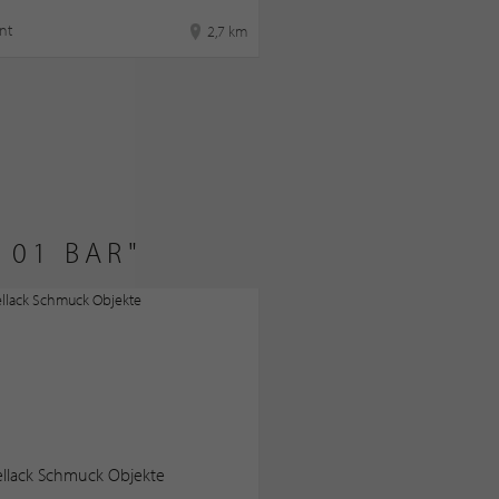
nt
2,7 km
101 BAR"
ellack Schmuck Objekte