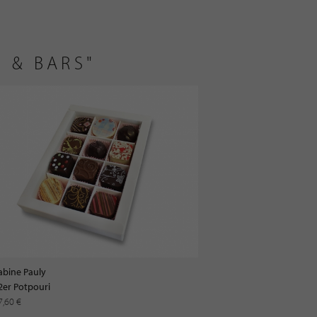
 & BARS"
abine Pauly
2er Potpouri
7,60 €