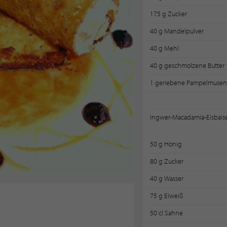
175 g Zucker
40 g Mandelpulver
40 g Mehl
40 g geschmolzene Butter
1 geriebene Pampelmusen
Ingwer-Macadamia-Eisbais
50 g Honig
80 g Zucker
40 g Wasser
75 g Eiweiß
50 cl Sahne