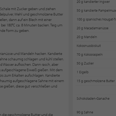
20 g kandierter Ingwer
Schale mit Zucker geben und ziehen
50 g kandierte Pampelmus
elpulver, Mehl und geschmolzene Butter
100 g spanisches Nougat-T
len, dann auf ein Blech mit einer
 bei 180°C ca. 8 Minuten backen. Teig um
20 g Macadamianüsse
runde Form zu geben.
20 g Mandeln
Kokosnussbiskuit
ianüsse und Mandeln hacken. Kandierte
70 g Kokosraspeln
 Sahne schaumig schlagen und kühl stellen.
50 g Zucker
nd Wasser aufkochen. Dann rasch, aber
ig aufgeschlagene Eiweiß gießen. Mit dem
1 Eigelb
bis zum Erkalten aufschlagen. Kandierte
schaumig aufgeschlagene Sahne mit einem
15 g geschmolzene Butter
se gießen, diese gut verschließen und
Schokoladen-Ganache
90 g Sahne
n die geschmolzene Butter und die