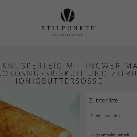
KNUSPERTEIG MIT INGWER-M
 KOKOSNUSSBISKUIT UND ZITR
HONIGBUTTERSOSSE
Zutatenliste
Pampelmusenteig
75 g Pampelmusensaft