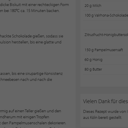
icke Biskuit mit einer rechteckigen Form
20 g Milch
n bei 180°C ca. 15 Minuten backen.
100 g Valrhona-Schokolad
Zitrusfrucht-Honigbutterso
hackte Schokolade gießen, sodass sie
sion herstellen, bis eine glatte und
150 g Pampelmusensaft
60 g Honig
80 g Butter
ssen, bis eine sirupartige Konsistenz
Schneebesen nach und nach die
Vielen Dank für die
rmig auf einen Teller gießen und den
Dieses Rezept wurde von
Rundherum mit einigen Tropfen
aus Köln bereit gestellt.
t den Pampelmusenschalen dekorieren.