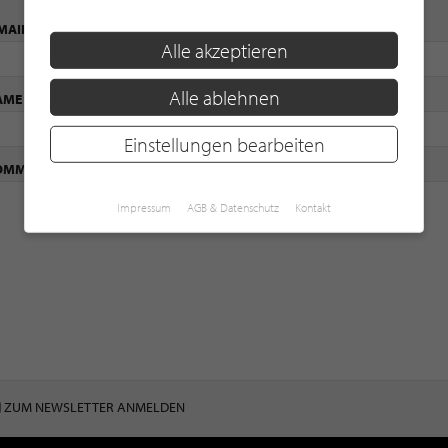
MAIL ADRESSE
(PFLICHTFELD)
Alle akzeptieren
Alle ablehnen
AME
(PFLICHTFELD)
Einstellungen bearbeiten
OMMENTAR
(PFLICHTFELD)
Impressum
AGB & Datenschutz
Kontakt
ZUM NEWSLETTER ANMELDEN