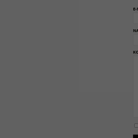
E-
N
K