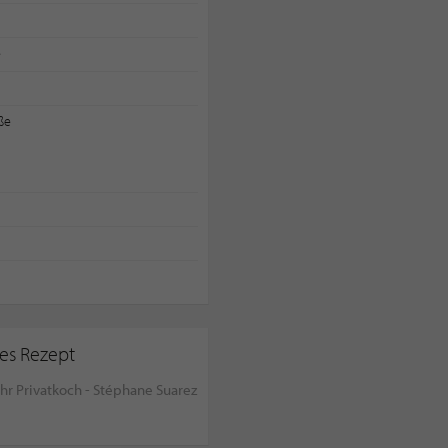
e
ße
ses Rezept
Ihr Privatkoch - Stéphane Suarez