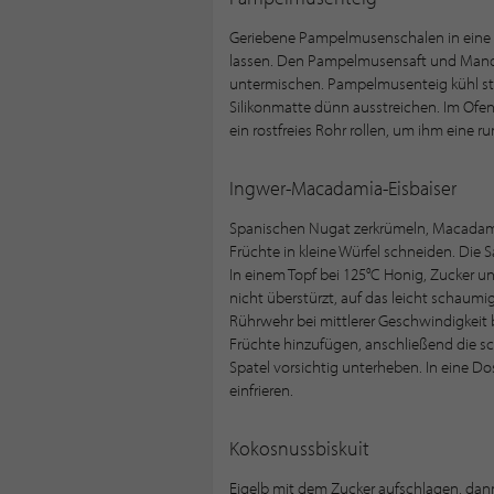
Geriebene Pampelmusenschalen in eine 
lassen. Den Pampelmusensaft und Mand
untermischen. Pampelmusenteig kühl stel
Silikonmatte dünn ausstreichen. Im Ofen
ein rostfreies Rohr rollen, um ihm eine 
Ingwer-Macadamia-Eisbaiser
Spanischen Nugat zerkrümeln, Macadam
Früchte in kleine Würfel schneiden. Die
In einem Topf bei 125°C Honig, Zucker u
nicht überstürzt, auf das leicht schaum
Rührwehr bei mittlerer Geschwindigkeit 
Früchte hinzufügen, anschließend die 
Spatel vorsichtig unterheben. In eine Do
einfrieren.
Kokosnussbiskuit
Eigelb mit dem Zucker aufschlagen, dan