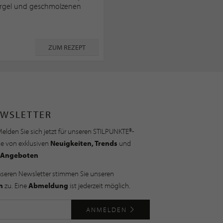
rgel und geschmolzenen
ZUM REZEPT
WSLETTER
elden Sie sich jetzt für unseren STILPUNKTE®-
ie von exklusiven
Neuigkeiten, Trends
und
Angeboten
nseren Newsletter stimmen Sie unseren
n
zu. Eine
Abmeldung
ist jederzeit möglich.
ANMELDEN