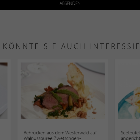
ABSENDEN
 KÖNNTE SIE AUCH INTERESSI
Rehrücken aus dem Westerwald auf
Seeteufel
Walnusspüree Zwetschgen-
angericht