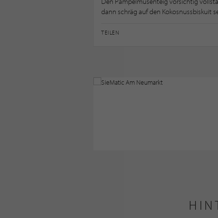
Den Pampelmusenteig vorsichtig vollstän
dann schräg auf den Kokosnussbiskuit s
TEILEN
HIN