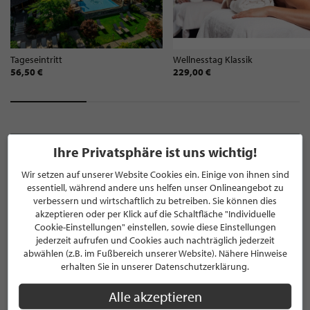
Tageseintritt
Wellnesstag Klassik
56,50 €
229,00 €
Ihre Privatsphäre ist uns wichtig!
NEWSLETTER
Wir setzen auf unserer Website Cookies ein. Einige von ihnen sind
Bleiben Sie immer UP TO DATE! Melden Sie sich jetzt für
essentiell, während andere uns helfen unser Onlineangebot zu
verbessern und wirtschaftlich zu betreiben. Sie können dies
unseren STILPUNKTE®-Newsletter an und profitieren Sie
akzeptieren oder per Klick auf die Schaltfläche "Individuelle
von exklusiven
Neuigkeiten, Trends
und
Angeboten
Cookie-Einstellungen" einstellen, sowie diese Einstellungen
Mit der Anmeldung für unseren Newsletter stimmen Sie
jederzeit aufrufen und Cookies auch nachträglich jederzeit
unseren
Datenschutzbestimmungen
zu. Eine
Abmeldung
abwählen (z.B. im Fußbereich unserer Website). Nähere Hinweise
ist jederzeit möglich.
erhalten Sie in unserer Datenschutzerklärung.
Alle akzeptieren