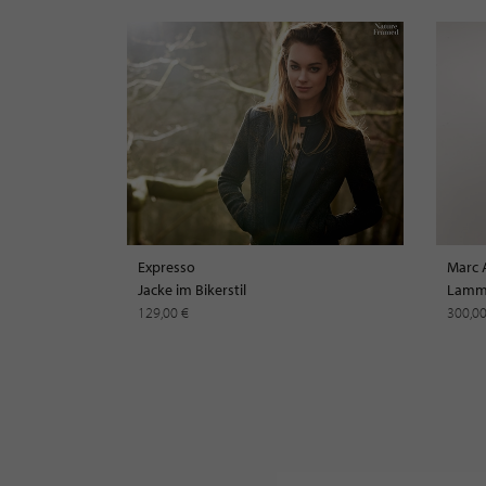
Expresso
Marc 
Jacke im Bikerstil
Lammf
129,00 €
300,0