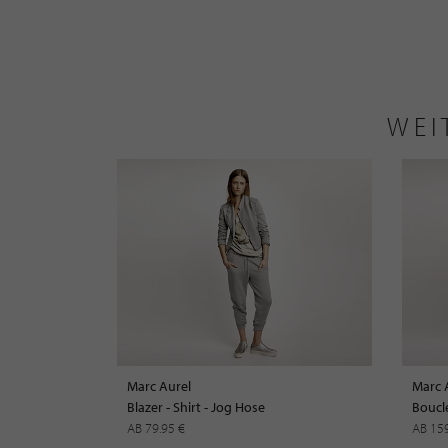
WEI
Marc Aurel
Marc 
Blazer - Shirt - Jog Hose
Boucle
AB 79.95 €
AB 15