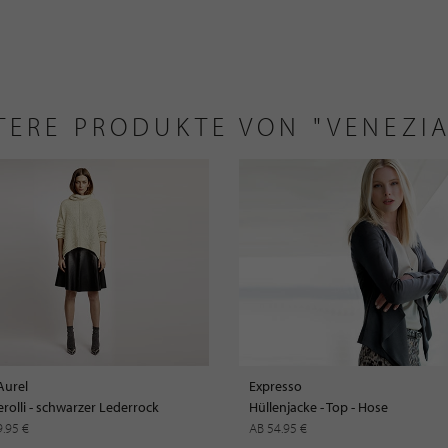
TERE PRODUKTE VON "VENEZI
Aurel
Expresso
rolli - schwarzer Lederrock
Hüllenjacke - Top - Hose
9.95 €
AB 54.95 €