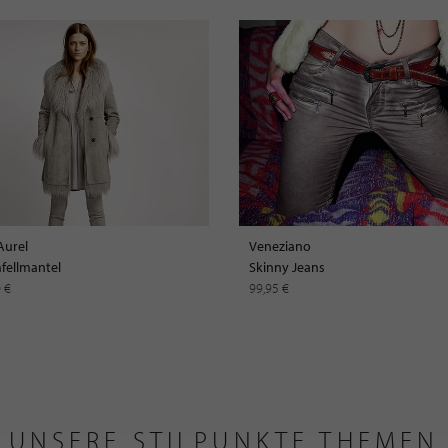
Aurel
Veneziano
ellmantel
Skinny Jeans
0 €
99,95 €
UNSERE STILPUNKTE THEMEN