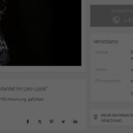
Ist dieses Pr
+49
Veneziano
Adresse
D
4
Telefon
+
Öffnungszeiten
M
Mantel im Leo-Look"
S
, PES-Mischung, gefüttert.
MEHR INFORMATI
VENEZIANO