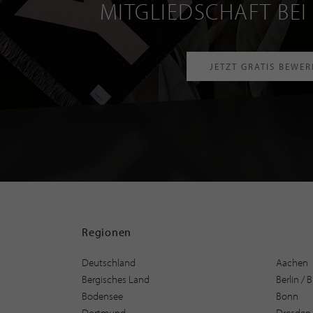
MITGLIEDSCHAFT BEI
JETZT GRATIS BEWE
Regionen
Deutschland
Aachen
Bergisches Land
Berlin /
Bodensee
Bonn
Dortmund
Dresden