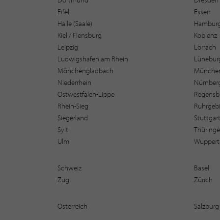
Eifel
Essen
Halle (Saale)
Hambur
Kiel / Flensburg
Koblenz
Leipzig
Lörrach
Ludwigshafen am Rhein
Lüneburg
Mönchengladbach
Münche
Niederrhein
Nürnber
Ostwestfalen-Lippe
Regensb
Rhein-Sieg
Ruhrgebi
Siegerland
Stuttgar
Sylt
Thüring
Ulm
Wuppert
Schweiz
Basel
Zug
Zürich
Österreich
Salzburg