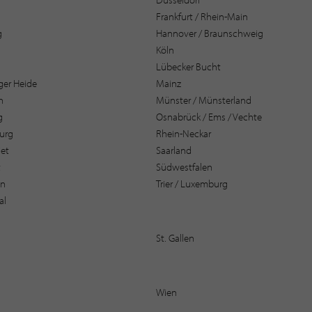
Frankfurt / Rhein-Main
g
Hannover / Braunschweig
Köln
Lübecker Bucht
er Heide
Mainz
n
Münster / Münsterland
g
Osnabrück / Ems / Vechte
urg
Rhein-Neckar
et
Saarland
t
Südwestfalen
en
Trier / Luxemburg
al
St. Gallen
Wien