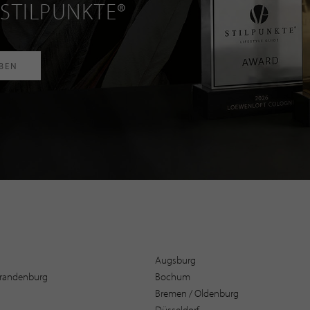
 STILPUNKTE®
RBEN
Augsburg
 Brandenburg
Bochum
Bremen / Oldenburg
Düsseldorf