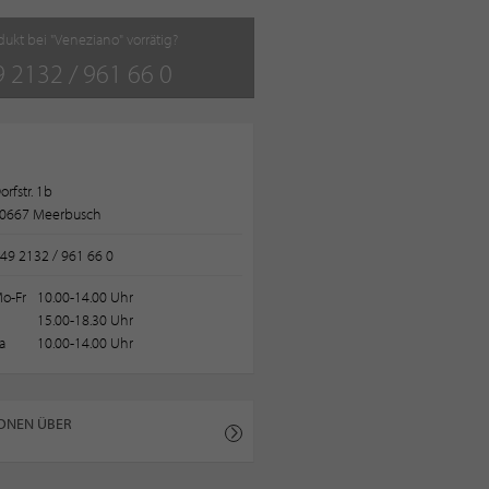
odukt bei "Veneziano" vorrätig?
 2132 / 961 66 0
orfstr. 1b
0667 Meerbusch
49 2132 / 961 66 0
o-Fr
10.00-14.00 Uhr
15.00-18.30 Uhr
a
10.00-14.00 Uhr
ONEN ÜBER