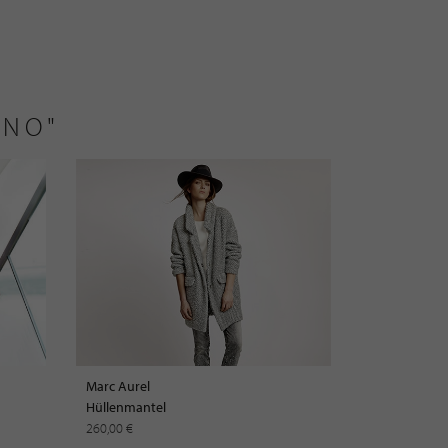
ANO"
Marc Aurel
Hüllenmantel
260,00 €