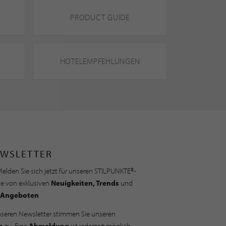
PRODUCT GUIDE
HOTELEMPFEHLUNGEN
WSLETTER
elden Sie sich jetzt für unseren STILPUNKTE®-
ie von exklusiven
Neuigkeiten, Trends
und
Angeboten
nseren Newsletter stimmen Sie unseren
n
zu. Eine
Abmeldung
ist jederzeit möglich.