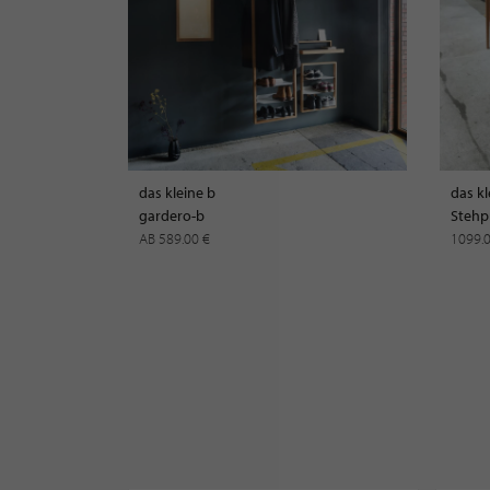
das kleine b
das kl
gardero-b
Stehp
AB 589.00 €
1099.