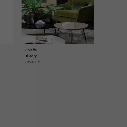
Vibieffe
HiStory
2.850.00 €