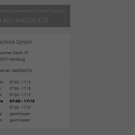
"Göttling Fliesentechnik GmbH" vorrätig?
 40 / 840506370
ntechnik GmbH
ammer Deich 70
0537 Hamburg
49 40 / 840506370
Mo
07:30 - 17:15
i
07:30 - 17:15
i
07:30 - 17:15
Do
07:30 - 17:15
r
07:30 - 17:15
a
geschlossen
o
geschlossen