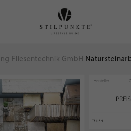
ing Fliesentechnik GmbH
Natursteinar
Hersteller
G
PREI
TEILEN