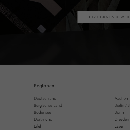
JETZT GRATIS BEWE
Regionen
Deutschland
Aachen
Bergisches Land
Berlin /
Bodensee
Bonn
Dortmund
Dresden
Eifel
Essen