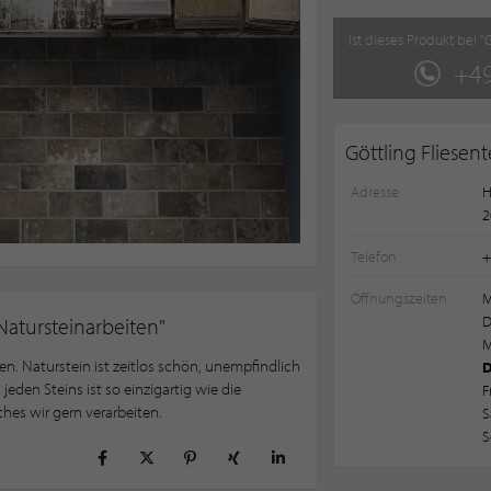
Ist dieses Produkt bei 
+49
Göttling Fliese
Adresse
H
2
Telefon
+
Öffnungszeiten
D
Natursteinarbeiten"
M
ten. Naturstein ist zeitlos schön, unempfindlich
jeden Steins ist so einzigartig wie die
F
ches wir gern verarbeiten.
S
S