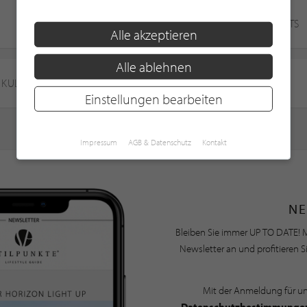
SHOPPING-MALL
ANGEBOTE & EVENTS
Alle akzeptieren
Alle ablehnen
KULINARISCHE REZEPTE
REISEBERICHTE
Einstellungen bearbeiten
Impressum
AGB & Datenschutz
Kontakt
NE
Bleiben Sie immer UP TO DATE! M
Newsletter an und profitieren S
Mit der Anmeldung für u
Datenschutzbestimmunge