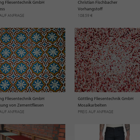
ing Fliesentechnik GmbH
Christian Fischbacher
ess
Vorhangstoff
 AUF ANFRAGE
108.59 €
ing Fliesentechnik GmbH
Göttling Fliesentechnik GmbH
gung von Zementfliesen
Mosaikarbeiten
 AUF ANFRAGE
PREIS AUF ANFRAGE