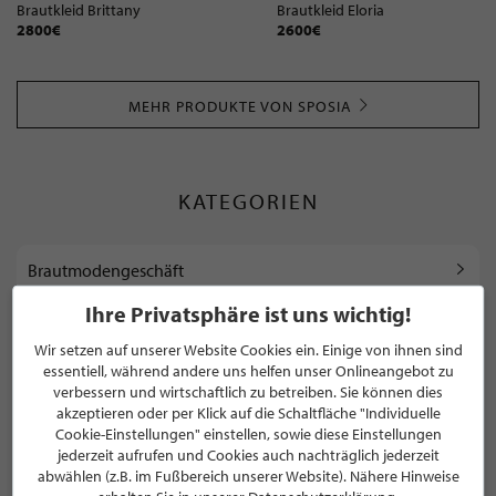
Brautkleid Brittany
Brautkleid Eloria
2800€
2600€
MEHR PRODUKTE VON SPOSIA
KATEGORIEN
Brautmodengeschäft
Ihre Privatsphäre ist uns wichtig!
Brautsalon
Wir setzen auf unserer Website Cookies ein. Einige von ihnen sind
Brautkleider
essentiell, während andere uns helfen unser Onlineangebot zu
verbessern und wirtschaftlich zu betreiben. Sie können dies
akzeptieren oder per Klick auf die Schaltfläche "Individuelle
Hochzeitskleid
Cookie-Einstellungen" einstellen, sowie diese Einstellungen
jederzeit aufrufen und Cookies auch nachträglich jederzeit
abwählen (z.B. im Fußbereich unserer Website). Nähere Hinweise