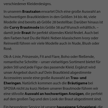
verschiedener Kleiderdesigns.
In unserem
Brautsalon
erwartet Dich eine große Auswahl an
hochwertigen Brautkleidern in den Größen 34 bis 46, viele
Modelle sind bereits ab Größe 28 bestellbar. Darüber hinaus ist
die
Curvy Brautmode
bis Größe 58 auf Wunsch erhältlich. –
damit jede
Braut
ihr perfekt sitzendes Kleid findet. Auch bei
den Farben hast Du die Wahl: Neben klassischem Ivory oder
Reinweiß führen wir viele Modelle auch in Nude, Blush oder
Rosé.
Ob A-Linie, Prinzessin, Fit and Flare, Boho oder fließende,
romantische Schnitte – unser vielseitiges Sortiment bietet für
jeden Stil und jede Figur das passende Kleid. Ergänzt wird
unser Angebot durch auf Dein Brautkleid abgestimmte
Accessoires sowie eine große Auswahl an
Trau- und
Eheringen
. Natürlich kommen auch die
Bräutigame
bei
SPOSIA nicht zu kurz: Neben unserer Brautmode führen wir
eine stilvolle
Auswahl an hochwertigen Anzügen
, die perfekt
auf den großen Tag und den Look der Braut abgestimmt sind.
Ein besonderer Service ist unsere
hauseigene Schneiderei
, die