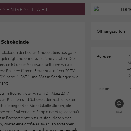
ESSENGESCHÄFT
Öffnungszeiten
 Schokolade
chokoladen der besten Chocolatiers aus ganz
Adresse
Pr
dgefertigt und ohne künstliche Zutaten. Die
M
ervice ist unser Anspruch, seit dem wir ab
4
che Pralinen führen. Bekannt aus über 20 TV-
D
OX, Kabel 1, SAT 1 und 3Sat in Sendungen wie
arkt.
Telefon
+
uf in Bocholt, den wir am 21. März 2017
siven Pralinen und Schokoladenköstlichkeiten
h die begehrten Monatskollektionen, die
er den Pralinenclub-Shop eine Mitgliedschaft
EMAIL
t in Bocholt einzeln zu kaufen. Neben den
n, wartet eine große Auswahl an sortenrein
e. So können Sie Ihre Lieblingspralinen einzeln