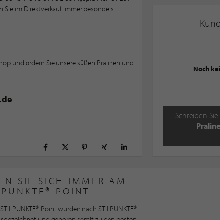
en Sie im Direktverkauf immer besonders
Kun
hop und ordern Sie unsere süßen Pralinen und
Noch ke
.de
Schreiben Sie 
Pralin
EN SIE SICH IMMER AM
LPUNKTE®-POINT
STILPUNKTE®-Point wurden nach STILPUNKTE®
ausgezeichnet und gehören somit zu den besten