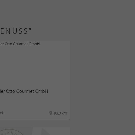
GENUSS"
der Otto Gourmet GmbH
ei
93,0 km