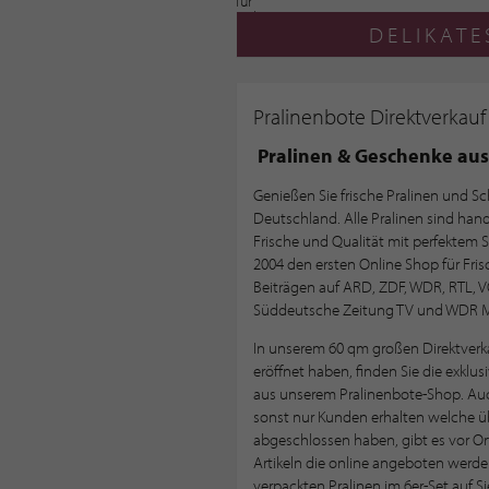
DELIKAT
Pralinenbote Direktverkauf
Pralinen & Geschenke aus
Genießen Sie frische Pralinen und S
Deutschland. Alle Pralinen sind han
Frische und Qualität mit perfektem S
2004 den ersten Online Shop für Fris
Beiträgen auf ARD, ZDF, WDR, RTL, V
Süddeutsche Zeitung TV und WDR M
In unserem 60 qm großen Direktverka
eröffnet haben, finden Sie die exklu
aus unserem Pralinenbote-Shop. Auc
sonst nur Kunden erhalten welche üb
abgeschlossen haben, gibt es vor Or
Artikeln die online angeboten werde
verpackten Pralinen im 6er-Set auf Si