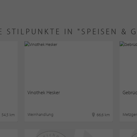
E STILPUNKTE IN "SPEISEN & 
Vinothek Hesker
Gebrü
Weinhandlung
Metzger
54,5 km
66,6 km