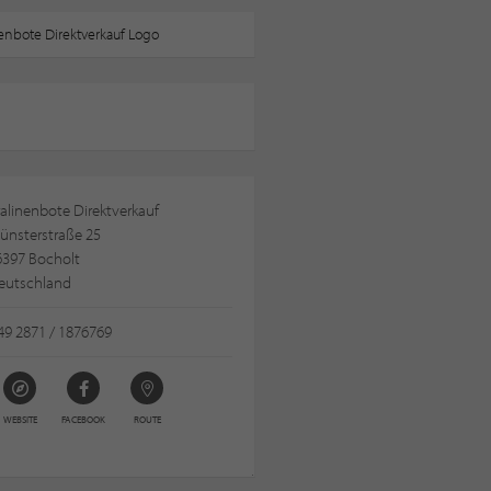
alinenbote Direktverkauf
ünsterstraße 25
6397 Bocholt
eutschland
49 2871 / 1876769
WEBSITE
FACEBOOK
ROUTE