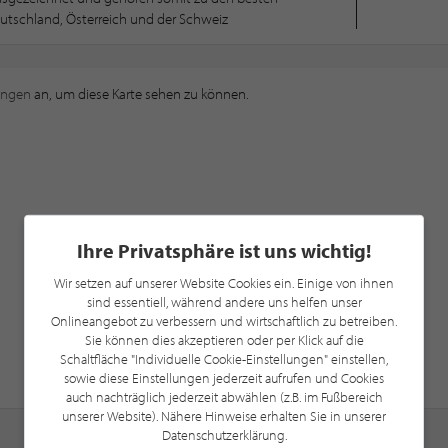
utschland, Österreich und der Schweiz
ungen
an, um diese Karte sehen zu können.
Ihre Privatsphäre ist uns wichtig!
Wir setzen auf unserer Website Cookies ein. Einige von ihnen
sind essentiell, während andere uns helfen unser
Onlineangebot zu verbessern und wirtschaftlich zu betreiben.
Sie können dies akzeptieren oder per Klick auf die
Schaltfläche "Individuelle Cookie-Einstellungen" einstellen,
sowie diese Einstellungen jederzeit aufrufen und Cookies
auch nachträglich jederzeit abwählen (z.B. im Fußbereich
unserer Website). Nähere Hinweise erhalten Sie in unserer
Datenschutzerklärung.