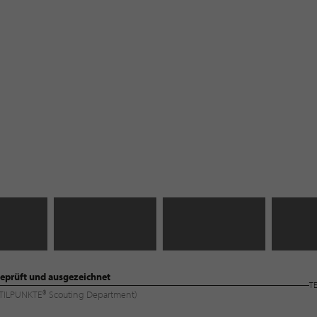
eprüft und ausgezeichnet
T
 (STILPUNKTE® Scouting Department)