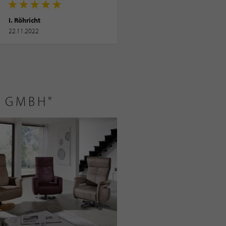
I. Röhricht
22.11.2022
 GMBH"