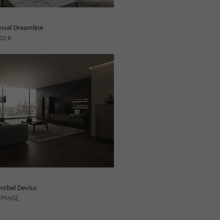
essel Dreamline
.00 €
öbel Deviso
NFRAGE