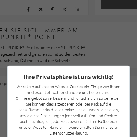
EN SIE SICH IMMER AM
LPUNKTE®-POINT
STILPUNKTE®-Point wurden nach STILPUNKTE®
ausgezeichnet und gehören somit zu den besten
utschland, Österreich und der Schweiz
Ihre Privatsphäre ist uns wichtig!
ungen
an, um diese Karte sehen zu können.
Wir setzen auf unserer Website Cookies ein. Einige von ihnen
sind essentiell, während andere uns helfen unser
Onlineangebot zu verbessern und wirtschaftlich zu betreiben.
Sie können dies akzeptieren oder per Klick auf die
Schaltfläche "Individuelle Cookie-Einstellungen" einstellen,
sowie diese Einstellungen jederzeit aufrufen und Cookies
auch nachträglich jederzeit abwählen (z.B. im Fußbereich
unserer Website). Nähere Hinweise erhalten Sie in unserer
Datenschutzerklärung.