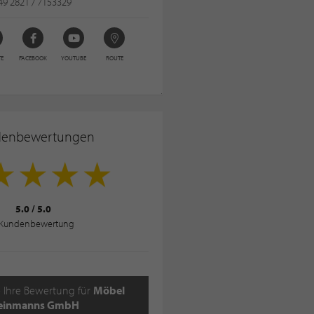
49 2821 / 7153329
TE
FACEBOOK
YOUTUBE
ROUTE
denbewertungen
5.0
/
5.0
Kundenbewertung
 Ihre Bewertung für
Möbel
einmanns GmbH