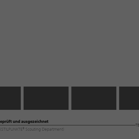
eprüft und ausgezeichnet
T
ng (STILPUNKTE® Scouting Department)