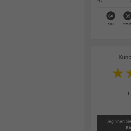
Fax
+
EMAIL
WEBSI
Kun
1
Beginnen Sie
Kl