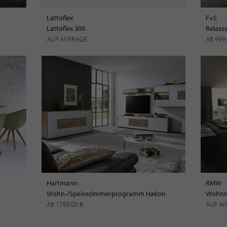
Lattoflex
F+S
Lattoflex 300
Relaxs
AUF ANFRAGE
AB 999
Hartmann
RMW
Wohn-/Speisezimmerprogramm Hakon
Wohnm
AB 1799.00 €
AUF A