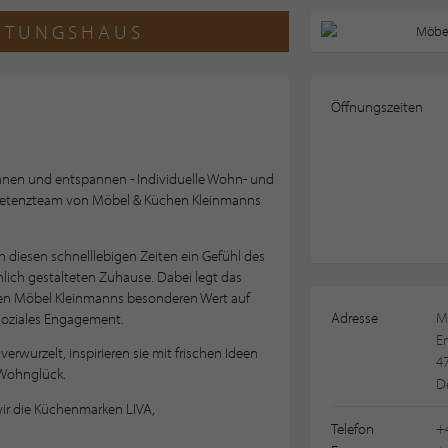
HTUNGSHAUS
Öffnungszeiten
nen und entspannen - Individuelle Wohn- und
etenzteam von Möbel & Küchen Kleinmanns
 diesen schnelllebigen Zeiten ein Gefühl des
lich gestalteten Zuhause. Dabei legt das
men Möbel Kleinmanns besonderen Wert auf
Adresse
M
 soziales Engagement.
Em
verwurzelt, inspirieren sie mit frischen Ideen
4
 Wohnglück.
D
wir die Küchenmarken LIVA,
Telefon
+