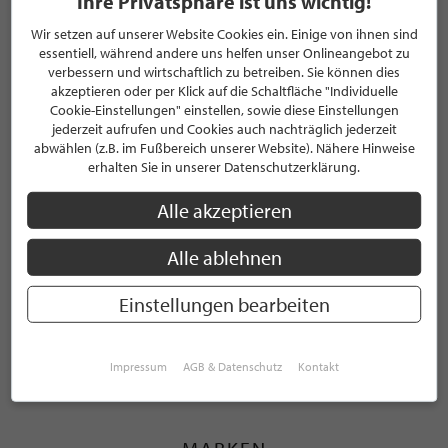
Ihre Privatsphäre ist uns wichtig!
WEITERE KUNDENBEWERTUNGEN ANZEIGEN
Wir setzen auf unserer Website Cookies ein. Einige von ihnen sind
essentiell, während andere uns helfen unser Onlineangebot zu
verbessern und wirtschaftlich zu betreiben. Sie können dies
KATEGORIEN
akzeptieren oder per Klick auf die Schaltfläche "Individuelle
Cookie-Einstellungen" einstellen, sowie diese Einstellungen
jederzeit aufrufen und Cookies auch nachträglich jederzeit
abwählen (z.B. im Fußbereich unserer Website). Nähere Hinweise
Luxusküche
erhalten Sie in unserer Datenschutzerklärung.
Küchenmontage
Alle akzeptieren
Küchenrenovierung
Alle ablehnen
Badmöbel
Einstellungen bearbeiten
WEITERE KATEGORIEN ANZEIGEN
Impressum
AGB & Datenschutz
Kontakt