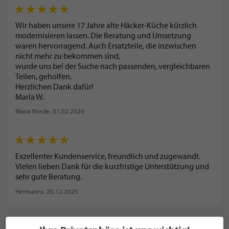
Wir haben unsere 17 Jahre alte Häcker-Küche kürzlich
modernisieren lassen. Die Beratung und Umsetzung
waren hervorragend. Auch Ersatzteile, die inzwischen
nicht mehr zu bekommen sind,
wurde uns bei der Suche nach passenden, vergleichbaren
Teilen, geholfen.
Herzlichen Dank dafür!
Maria W.
Maria Wiede
, 01.02.2026
Exzellenter Kundenservice, freundlich und zugewandt.
Vielen lieben Dank für die kurzfristige Unterstützung und
sehr gute Beratung.
Hermanns
, 20.12.2025