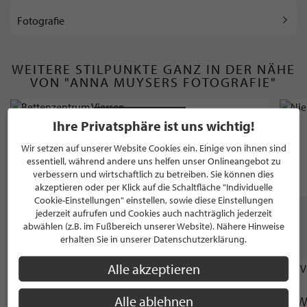
Fotografie
WEITERE STILPUNKTE GANZ IN DER NÄHE
VON "ANNA MUYSERS FOTOGRAFIE"
BETTENSTUDIO
Ihre Privatsphäre ist uns wichtig!
Bettenzentrum Viersen
Wir setzen auf unserer Website Cookies ein. Einige von ihnen sind
essentiell, während andere uns helfen unser Onlineangebot zu
verbessern und wirtschaftlich zu betreiben. Sie können dies
Viersen
akzeptieren oder per Klick auf die Schaltfläche "Individuelle
Cookie-Einstellungen" einstellen, sowie diese Einstellungen
jederzeit aufrufen und Cookies auch nachträglich jederzeit
abwählen (z.B. im Fußbereich unserer Website). Nähere Hinweise
WEITERE STILPUNKTE AUS "BERATUNG &
erhalten Sie in unserer Datenschutzerklärung.
DIENSTLEISTUNGEN"
Alle akzeptieren
VERSICHERUNGSAGENTUR
Alle ablehnen
Börgmann & Bloemers GmbH
W