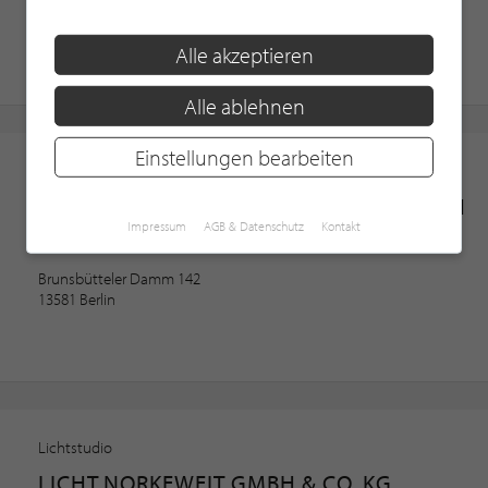
Insterburger Straße 31
28207 Bremen
Alle akzeptieren
Alle ablehnen
Einstellungen bearbeiten
Elektrofachgeschäft
KAI-UWE STÖRIG ELEKTROTECHNIK GMBH
Impressum
AGB & Datenschutz
Kontakt
Beleuchtungstechnik · Brandschutztechnik · Datentechnik
Brunsbütteler Damm 142
13581 Berlin
Lichtstudio
LICHT.NORKEWEIT GMBH & CO. KG