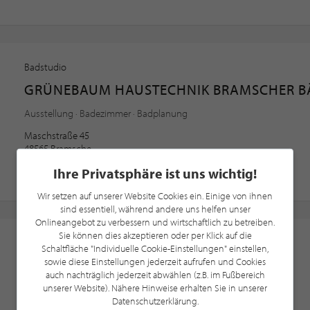
Badstudio
GRÜNEBAUM HAUSTECHNIK BRAMSCHER B
Ausstellung · Badezimmer · Badplanung
Maschstraße 45
48565 Bramsche
Ihre Privatsphäre ist uns wichtig!
5 Kundenbewertungen, 5.0/5.0
Wir setzen auf unserer Website Cookies ein. Einige von ihnen
sind essentiell, während andere uns helfen unser
Onlineangebot zu verbessern und wirtschaftlich zu betreiben.
Sie können dies akzeptieren oder per Klick auf die
Innenarchitektur
Schaltfläche "Individuelle Cookie-Einstellungen" einstellen,
sowie diese Einstellungen jederzeit aufrufen und Cookies
HM IDEENHAUS
auch nachträglich jederzeit abwählen (z.B. im Fußbereich
unserer Website). Nähere Hinweise erhalten Sie in unserer
Friseureinrichtung · Generalunternehmer · Architektur
Datenschutzerklärung.