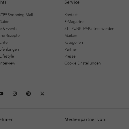
ghts
Service
KTE® Shopping-Mall
Kontakt
Guide
E-Magazine
e & Events
STILPUNKTE®-Partner werden
sche Rezepte
Marken
ichte
Kategorien
pfehlungen
Partner
Lifestyle
Presse
interview
Cookie-Einstellungen
NKTE auf Facebook
STILPUNKTE auf Youtube
STILPUNKTE auf Instagram
STILPUNKTE auf Pinterest
STILPUNKTE auf X
nehmen
Medienpartner von: