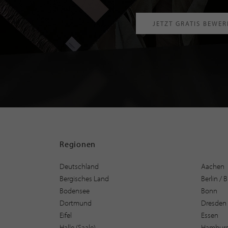
JETZT GRATIS BEWE
Regionen
Deutschland
Aachen
Bergisches Land
Berlin /
Bodensee
Bonn
Dortmund
Dresden
Eifel
Essen
Halle (Saale)
Hambur