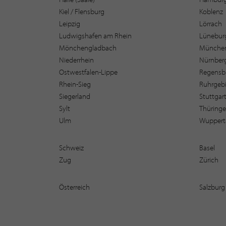
Kiel / Flensburg
Koblenz
Leipzig
Lörrach
Ludwigshafen am Rhein
Lüneburg
Mönchengladbach
Münche
Niederrhein
Nürnber
Ostwestfalen-Lippe
Regensb
Rhein-Sieg
Ruhrgebi
Siegerland
Stuttgar
Sylt
Thüring
Ulm
Wuppert
Schweiz
Basel
Zug
Zürich
Österreich
Salzburg