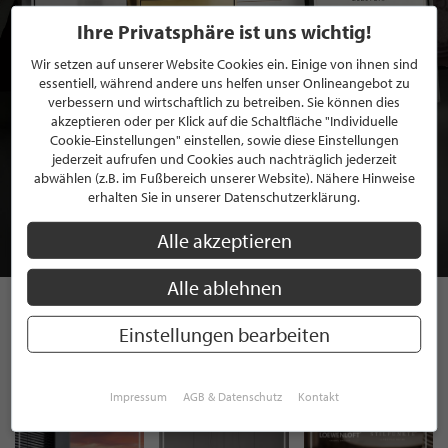
Ihre Privatsphäre ist uns wichtig!
Wir setzen auf unserer Website Cookies ein. Einige von ihnen sind
essentiell, während andere uns helfen unser Onlineangebot zu
verbessern und wirtschaftlich zu betreiben. Sie können dies
akzeptieren oder per Klick auf die Schaltfläche "Individuelle
Cookie-Einstellungen" einstellen, sowie diese Einstellungen
BEWERBEN SIE SICH FÜR EINE GRATIS
jederzeit aufrufen und Cookies auch nachträglich jederzeit
abwählen (z.B. im Fußbereich unserer Website). Nähere Hinweise
MITGLIEDSCHAFT BEI STILPUNKTE®
erhalten Sie in unserer Datenschutzerklärung.
JETZT GRATIS BEWERBEN
Alle akzeptieren
Alle ablehnen
Einstellungen bearbeiten
STILPUNKTE AUF
INSTAGRAM
Impressum
AGB & Datenschutz
Kontakt