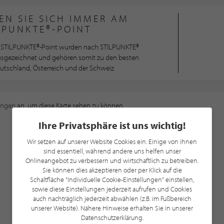
EN SIE SICH IMMER AM
LPUNKTE®-POINT
STILPUNKTE®-Point wurden nach STILPUNKTE®
ausgezeichnet und gehören somit zu den besten
utschland, Österreich und der Schweiz
ungen
an, um diese Karte sehen zu können.
Ihre Privatsphäre ist uns wichtig!
Wir setzen auf unserer Website Cookies ein. Einige von ihnen
sind essentiell, während andere uns helfen unser
Onlineangebot zu verbessern und wirtschaftlich zu betreiben.
Sie können dies akzeptieren oder per Klick auf die
Schaltfläche "Individuelle Cookie-Einstellungen" einstellen,
sowie diese Einstellungen jederzeit aufrufen und Cookies
auch nachträglich jederzeit abwählen (z.B. im Fußbereich
unserer Website). Nähere Hinweise erhalten Sie in unserer
Datenschutzerklärung.