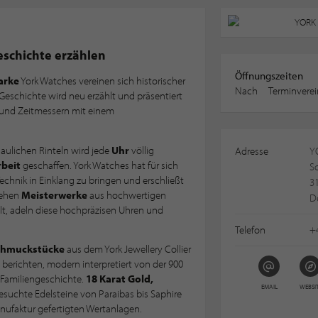
schichte erzählen
Öffnungszeiten
arke
York Watches vereinen sich historischer
Nach
Terminvere
 Geschichte wird neu erzählt und präsentiert
 und Zeitmessern mit einem
haulichen Rinteln wird jede
Uhr
völlig
Adresse
Y
beit
geschaffen. York Watches hat für sich
Sc
chnik in Einklang zu bringen und erschließt
3
tehen
Meisterwerke
aus hochwertigen
D
elt, adeln diese hochpräzisen Uhren und
Telefon
+
chmuckstücke
aus dem York Jewellery Collier
berichten, modern interpretiert von der 900
Familiengeschichte.
18 Karat Gold,
EMAIL
WEBSI
esuchte Edelsteine von Paraibas bis Saphire
nufaktur gefertigten Wertanlagen.