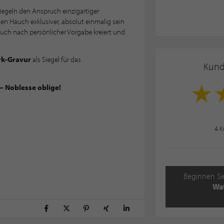
iegeln den Anspruch einzigartiger
en Hauch exklusiver, absolut einmalig sein
auch nach persönlicher Vorgabe kreiert und
rk-Gravur
als Siegel für das
Kun
– Noblesse oblige!
4
K
Beginnen Si
Wat