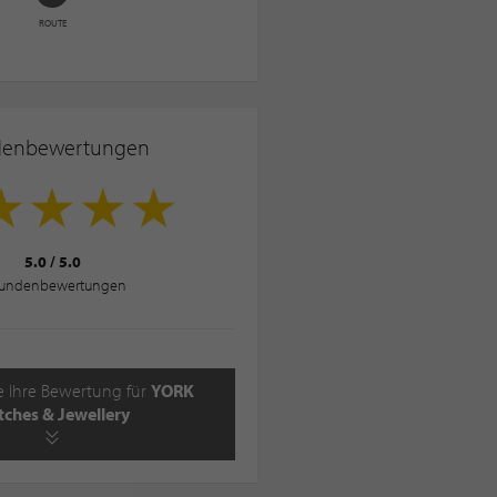
ROUTE
denbewertungen
5.0
/
5.0
undenbewertungen
e Ihre Bewertung für
YORK
ches & Jewellery