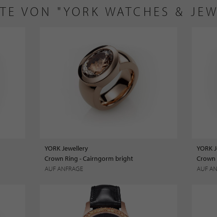
TE VON "YORK WATCHES & JEW
YORK Jewellery
YORK J
Crown Ring - Cairngorm bright
Crown 
AUF ANFRAGE
AUF A