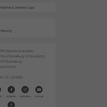
inbarung
ORK Watches & Jewellery
hloss Bückeburg Schlossplatz 6
1675 Bückeburg
eutschland
49 172 / 5216053
TE
FACEBOOK
INSTAGRAM
YOUTUBE