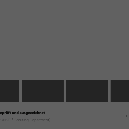
eprüft und ausgezeichnet
T
ILPUNKTE® Scouting Department)