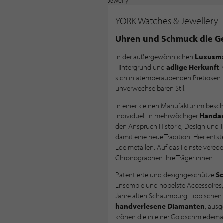
YORK Watches & Jewellery
Uhren und Schmuck die Ge
In der außergewöhnlichen
Luxusm
Hintergrund und
adlige Herkunft
.
sich in atemberaubenden Pretiosen
unverwechselbaren Stil.
In einer kleinen Manufaktur im besc
individuell in mehrwöchiger
Handar
den Anspruch Historie, Design und Te
damit eine neue Tradition. Hier ents
Edelmetallen. Auf das Feinste vered
Chronographen ihre Träger:innen.
Patentierte und designgeschütze
S
Ensemble und nobelste Accessoires, 
Jahre alten Schaumburg-Lippischen 
handverlesene Diamanten
, ausg
krönen die in einer Goldschmiedema