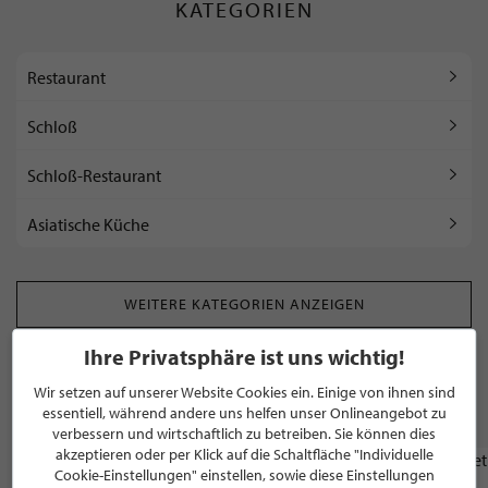
KATEGORIEN
Restaurant
Schloß
Schloß-Restaurant
Asiatische Küche
WEITERE KATEGORIEN ANZEIGEN
Ihre Privatsphäre ist uns wichtig!
Wir setzen auf unserer Website Cookies ein. Einige von ihnen sind
WEITERE STILPUNKTE GANZ IN DER NÄHE
essentiell, während andere uns helfen unser Onlineangebot zu
VON "RESTAURANT SCHLOSS LOERSFELD"
verbessern und wirtschaftlich zu betreiben. Sie können dies
akzeptieren oder per Klick auf die Schaltfläche "Individuelle
OPTIKER
Cookie-Einstellungen" einstellen, sowie diese Einstellungen