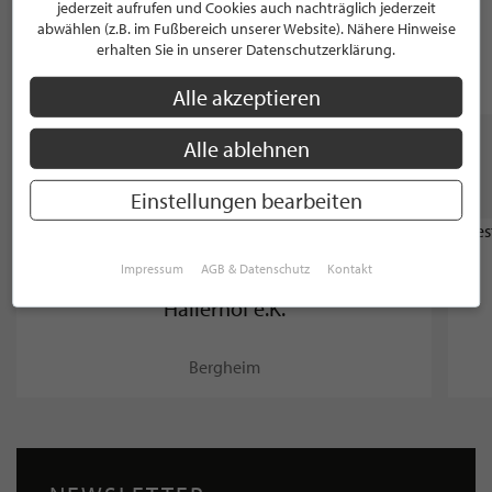
jederzeit aufrufen und Cookies auch nachträglich jederzeit
Brillen Studio Berrenrath & Dylong GbR
abwählen (z.B. im Fußbereich unserer Website). Nähere Hinweise
erhalten Sie in unserer Datenschutzerklärung.
Kerpen
Alle akzeptieren
Alle ablehnen
WEITERE STILPUNKTE AUS "RESTAURANTS
& BARS"
Einstellungen bearbeiten
RESTAURANT
Impressum
AGB & Datenschutz
Kontakt
Restaurant Hallerhof - Karl-Rainer Peters
Hallerhof e.K.
Bergheim