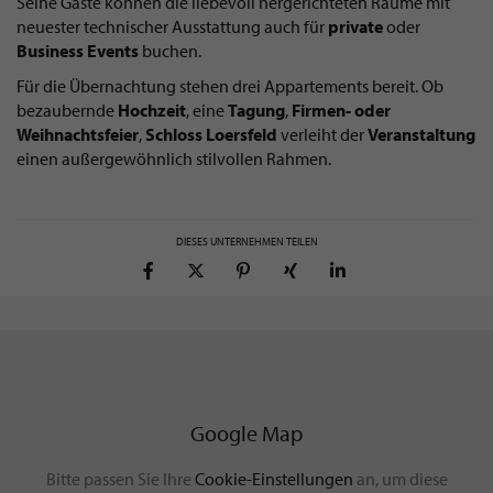
Seine Gäste können die liebevoll hergerichteten Räume mit
neuester technischer Ausstattung auch für
private
oder
Business Events
buchen.
Für die Übernachtung stehen drei Appartements bereit. Ob
bezaubernde
Hochzeit
, eine
Tagung
,
Firmen- oder
Weihnachtsfeier
,
Schloss Loersfeld
verleiht der
Veranstaltung
einen außergewöhnlich stilvollen Rahmen.
DIESES UNTERNEHMEN TEILEN
Google Map
Bitte passen Sie Ihre
Cookie-Einstellungen
an, um diese