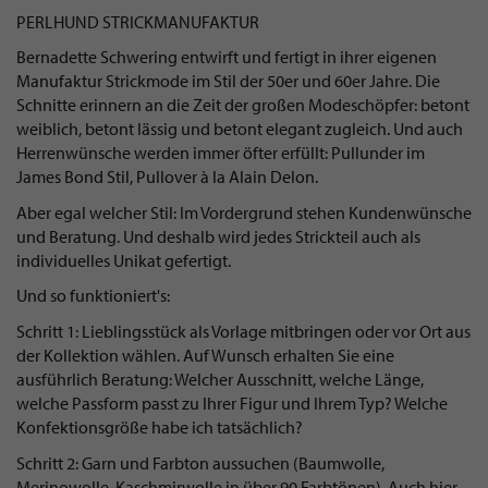
PERLHUND STRICKMANUFAKTUR
Bernadette Schwering entwirft und fertigt in ihrer eigenen
Manufaktur Strickmode im Stil der 50er und 60er Jahre. Die
Schnitte erinnern an die Zeit der großen Modeschöpfer: betont
weiblich, betont lässig und betont elegant zugleich. Und auch
Herrenwünsche werden immer öfter erfüllt: Pullunder im
James Bond Stil, Pullover à la Alain Delon.
Aber egal welcher Stil: Im Vordergrund stehen Kundenwünsche
und Beratung. Und deshalb wird jedes Strickteil auch als
individuelles Unikat gefertigt.
Und so funktioniert's:
Schritt 1: Lieblingsstück als Vorlage mitbringen oder vor Ort aus
der Kollektion wählen. Auf Wunsch erhalten Sie eine
ausführlich Beratung: Welcher Ausschnitt, welche Länge,
welche Passform passt zu Ihrer Figur und Ihrem Typ? Welche
Konfektionsgröße habe ich tatsächlich?
Schritt 2: Garn und Farbton aussuchen (Baumwolle,
Merinowolle, Kaschmirwolle in über 90 Farbtönen). Auch hier