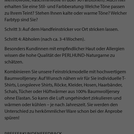
erhalten Sie eine Stil- und Farbberatung: Welche Töne passen
zu Ihrem Teint? Stehen Ihnen kalte oder warme Töne? Welcher
Farbtyp sind Sie?
Schritt 3: Auf dem Handfeinstricker vor Ort stricken lassen.
Schritt 4: Abholen (nach ca. 3-4 Wochen).
Besonders Kundinnen mit empfindlicher Haut oder Allergien
wissen die hohe Qualität der PERLHUND-Naturgarne zu
schätzen.
Kombinieren Sie unsere Feinstrickmodelle mit hochwertigem
Baumwolljersey: Auf Wunsch nähen wir für Sie individuelle T-
Shirts, Longsleeve Shirts, Röcke, Kleider, Hosen, Haarbänder,
Schals, Tücher oder Hüftwärmer aus 100% Baumwolljersey
ohne Elastan. So kann die Luft ungehindert zirkulieren und
wärmen oder kühlen – je nach Jahreszeit. Sie werden den
Unterschied zu herkömmlicher Ware schon bei der Anprobe
spüren!
PRESSE&KUNDENFEEDBACK