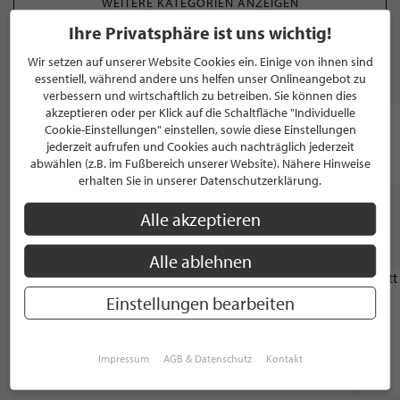
WEITERE KATEGORIEN ANZEIGEN
Ihre Privatsphäre ist uns wichtig!
Wir setzen auf unserer Website Cookies ein. Einige von ihnen sind
MARKEN
essentiell, während andere uns helfen unser Onlineangebot zu
verbessern und wirtschaftlich zu betreiben. Sie können dies
akzeptieren oder per Klick auf die Schaltfläche "Individuelle
Cookie-Einstellungen" einstellen, sowie diese Einstellungen
Oswen
Dedicated
Suits
jederzeit aufrufen und Cookies auch nachträglich jederzeit
abwählen (z.B. im Fußbereich unserer Website). Nähere Hinweise
erhalten Sie in unserer Datenschutzerklärung.
Alle akzeptieren
WEITERE STILPUNKTE GANZ IN DER NÄHE
VON "ONKEL SCHICK"
Alle ablehnen
GOLDSCHMIED
Einstellungen bearbeiten
KölnGold
Impressum
AGB & Datenschutz
Kontakt
Köln