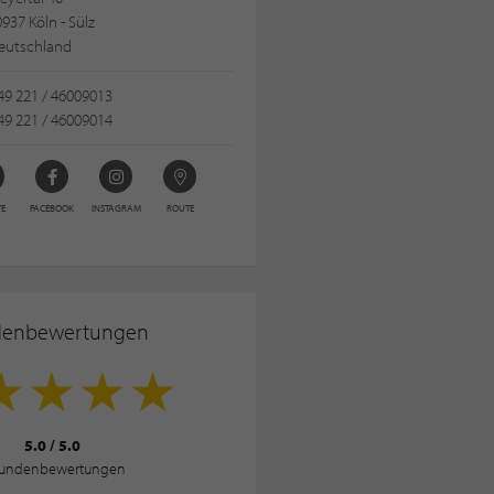
937 Köln - Sülz
eutschland
49 221 / 46009013
49 221 / 46009014
TE
FACEBOOK
INSTAGRAM
ROUTE
denbewertungen
5.0
/
5.0
undenbewertungen