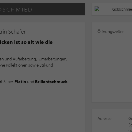
DSCHMIED
rin Schäfer
Öffnungszeiten
ken ist so alt wie die
ren und Aufarbeitung, Umarbeitungen,
ene Kollektionen sowie Stil-und
d
, Silber,
Platin
und
Brillantschmuck
.
Adresse
G
S
W