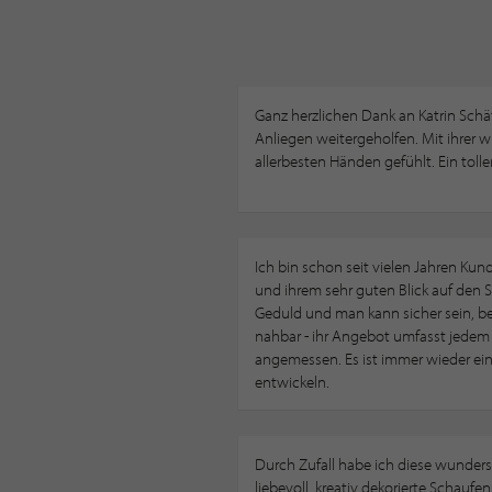
Ganz herzlichen Dank an Katrin Schä
Anliegen weitergeholfen. Mit ihrer 
allerbesten Händen gefühlt. Ein toll
Ich bin schon seit vielen Jahren Kund
und ihrem sehr guten Blick auf den S
Geduld und man kann sicher sein, bei
nahbar - ihr Angebot umfasst jedem St
angemessen. Es ist immer wieder ein
entwickeln.
Durch Zufall habe ich diese wunder
liebevoll, kreativ dekorierte Schaufen