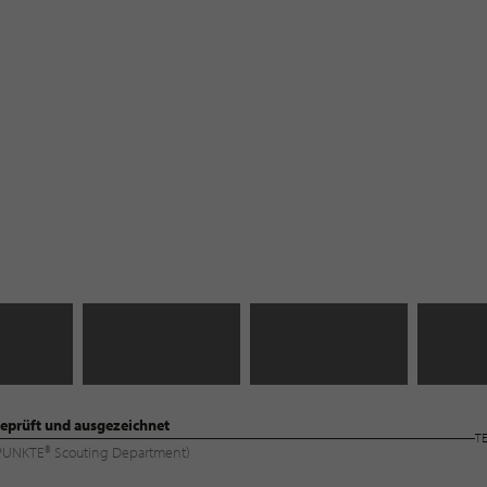
eprüft und ausgezeichnet
T
ILPUNKTE® Scouting Department)