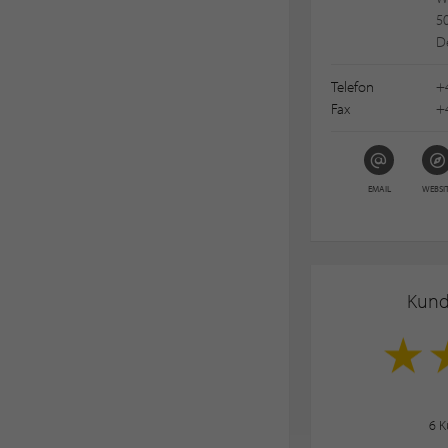
50
D
Telefon
+
Fax
+
EMAIL
WEBSI
Kun
6
K