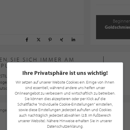
Beginnen
Goldschmied
EN SIE SICH IMMER AM
LPUNKTE®-POINT
Ihre Privatsphäre ist uns wichtig!
STILPUNKTE®-Point wurden nach STILPUNKTE®
ausgezeichnet und gehören somit zu den besten
Wir setzen auf unserer Website Cookies ein. Einige von ihnen
sind essentiell, während andere uns helfen unser
utschland, Österreich und der Schweiz
Onlineangebot zu verbessern und wirtschaftlich zu betreiben.
Sie können dies akzeptieren oder per Klick auf die
Schaltfläche "Individuelle Cookie-Einstellungen" einstellen,
ungen
an, um diese Karte sehen zu können.
sowie diese Einstellungen jederzeit aufrufen und Cookies
auch nachträglich jederzeit abwählen (z.B. im Fußbereich
unserer Website). Nähere Hinweise erhalten Sie in unserer
Datenschutzerklärung.