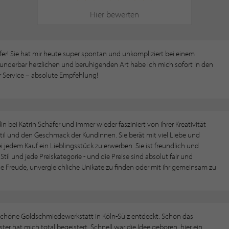
Hier bewerten
fer! Sie hat mir heute super spontan und unkompliziert bei einem
wunderbar herzlichen und beruhigenden Art habe ich mich sofort in den
er Service – absolute Empfehlung!
in bei Katrin Schäfer und immer wieder fasziniert von ihrer Kreativität
til und den Geschmack der KundInnen. Sie berät mit viel Liebe und
 jedem Kauf ein Lieblingsstück zu erwerben. Sie ist freundlich und
il und jede Preiskategorie - und die Preise sind absolut fair und
e Freude, unvergleichliche Unikate zu finden oder mit ihr gemeinsam zu
schöne Goldschmiedewerkstatt in Köln-Sülz entdeckt. Schon das
ster hat mich total begeistert. Schnell war die Idee geboren, hier ein