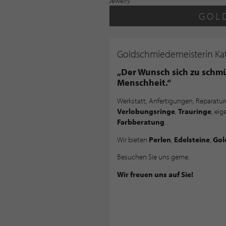
GOL
Goldschmiedemeisterin Kat
„Der Wunsch sich zu schmüc
Menschheit.“
Werkstatt, Anfertigungen, Reparatu
Verlobungsringe
,
Trauringe
, eig
Farbberatung
.
Wir bieten
Perlen
,
Edelsteine
,
Gol
Besuchen Sie uns gerne.
Wir freuen uns auf Sie!