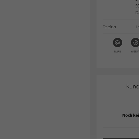
5
D
Telefon
+4
EMAIL
WEBSI
Kun
Noch ke