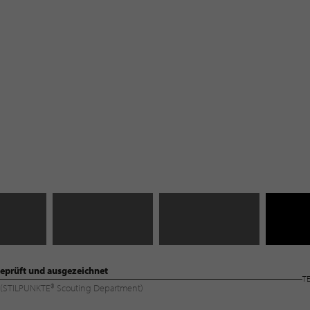
eprüft und ausgezeichnet
T
ng (STILPUNKTE® Scouting Department)