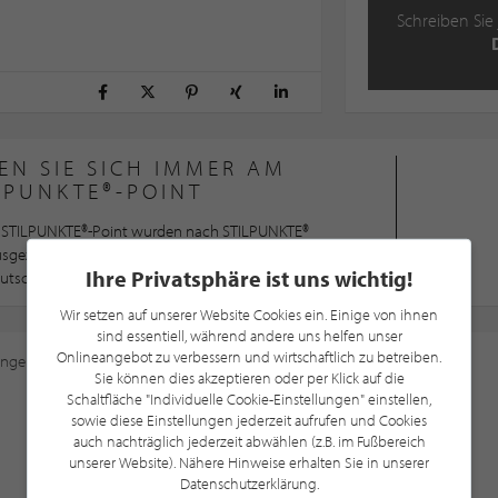
Schreiben Sie 
EN SIE SICH IMMER AM
LPUNKTE®-POINT
STILPUNKTE®-Point wurden nach STILPUNKTE®
ausgezeichnet und gehören somit zu den besten
Ihre Privatsphäre ist uns wichtig!
utschland, Österreich und der Schweiz
Wir setzen auf unserer Website Cookies ein. Einige von ihnen
sind essentiell, während andere uns helfen unser
Onlineangebot zu verbessern und wirtschaftlich zu betreiben.
ungen
an, um diese Karte sehen zu können.
Sie können dies akzeptieren oder per Klick auf die
Schaltfläche "Individuelle Cookie-Einstellungen" einstellen,
sowie diese Einstellungen jederzeit aufrufen und Cookies
auch nachträglich jederzeit abwählen (z.B. im Fußbereich
unserer Website). Nähere Hinweise erhalten Sie in unserer
Datenschutzerklärung.