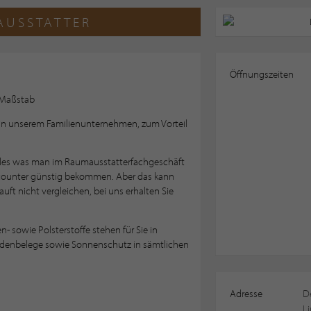
USSTATTER
Öffnungszeiten
r Maßstab
, in unserem Familienunternehmen, zum Vorteil
 alles was man im Raumausstatterfachgeschäft
scounter günstig bekommen. Aber das kann
uft nicht vergleichen, bei uns erhalten Sie
n- sowie Polsterstoffe stehen für Sie in
odenbelege sowie Sonnenschutz in sämtlichen
Adresse
D
L