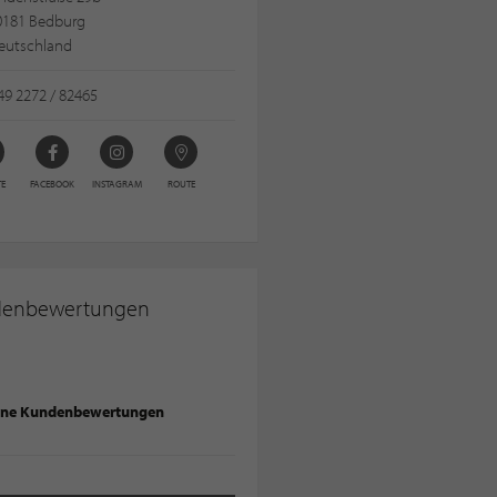
0181 Bedburg
eutschland
9 2272 / 82465
TE
FACEBOOK
INSTAGRAM
ROUTE
denbewertungen
ine Kundenbewertungen