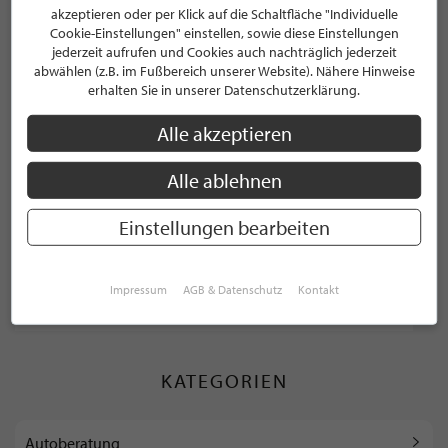
akzeptieren oder per Klick auf die Schaltfläche "Individuelle
Cookie-Einstellungen" einstellen, sowie diese Einstellungen
jederzeit aufrufen und Cookies auch nachträglich jederzeit
abwählen (z.B. im Fußbereich unserer Website). Nähere Hinweise
erhalten Sie in unserer Datenschutzerklärung.
Alle akzeptieren
Alle ablehnen
SALE
Einstellungen bearbeiten
Morgan Plus 6 Touring
Da Leo-Ihr Autohändler
Impressum
AGB & Datenschutz
Kontakt
KATEGORIEN
Autoberatung