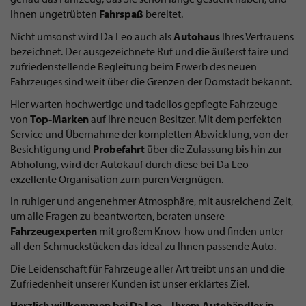
Ihnen ungetrübten
Fahrspaß
bereitet.
Nicht umsonst wird Da Leo auch als
Autohaus
Ihres Vertrauens
bezeichnet. Der ausgezeichnete Ruf und die äußerst faire und
zufriedenstellende Begleitung beim Erwerb des neuen
Fahrzeuges sind weit über die Grenzen der Domstadt bekannt.
Hier warten hochwertige und tadellos gepflegte Fahrzeuge
von
Top-Marken
auf ihre neuen Besitzer. Mit dem perfekten
Service und Übernahme der kompletten Abwicklung, von der
Besichtigung und
Probefahrt
über die Zulassung bis hin zur
Abholung, wird der Autokauf durch diese bei Da Leo
exzellente Organisation zum puren Vergnügen.
In ruhiger und angenehmer Atmosphäre, mit ausreichend Zeit,
um alle Fragen zu beantworten, beraten unsere
Fahrzeugexperten
mit großem Know-how und finden unter
all den Schmuckstücken das ideal zu Ihnen passende Auto.
Die Leidenschaft für Fahrzeuge aller Art treibt uns an und die
Zufriedenheit unserer Kunden ist unser erklärtes Ziel.
Herzlich willkommen bei Da Leo – Ihrem Autohändler in