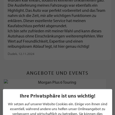
wurden klar erklärt, sodass es keinerlei Unklarheiten gab.
Die Auslieferung meines Fahrzeugs war ebenfalls ein
Highlight. Das Auto war perfekt vorbereitet und das Team
nahm sich die Zeit, mir alle wichtigen Funktionen zu
erklären. Dieser exzellente Service hat meinen
Kaufabschluss perfekt abgerundet.
Ich bin sehr zufrieden mit meiner Wahl und kann dieses
Autohaus ohne Einschränkungen weiterempfehlen. Wer
Wert auf Freundlichkeit, Expertise und einen
reibungslosen Ablauf legt, ist hier genau richtig!
Dudek
, 12.11.2024
ANGEBOTE UND EVENTS
Ihre Privatsphäre ist uns wichtig!
Wir setzen auf unserer Website Cookies ein. Einige von ihnen sind
essentiell, während andere uns helfen unser Onlineangebot zu
verbessern und wirtschaftlich zu betreiben. Sie können dies