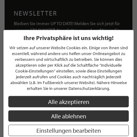
NEWSLETTER
Bleiben Sie immer UP TO DATE! Melden Sie sich jetzt für
unseren STILPUNKTE®-Newsletter an und profitieren Sie
Ihre Privatsphäre ist uns wichtig!
von exklusiven
Neuigkeiten, Trends
und
Angeboten
Mit der Anmeldung für unseren Newsletter stimmen Sie
Wir setzen auf unserer Website Cookies ein. Einige von ihnen sind
unseren
Datenschutzbestimmungen
zu. Eine
Abmeldung
essentiell, während andere uns helfen unser Onlineangebot zu
ist jederzeit möglich.
verbessern und wirtschaftlich zu betreiben. Sie können dies
akzeptieren oder per Klick auf die Schaltfläche "Individuelle
Cookie-Einstellungen" einstellen, sowie diese Einstellungen
jederzeit aufrufen und Cookies auch nachträglich jederzeit
abwählen (z.B. im Fußbereich unserer Website). Nähere Hinweise
erhalten Sie in unserer Datenschutzerklärung.
ANMELDEN
Alle akzeptieren
Mit der Anmeldung an unserem Newsletter stimmen Sie unseren
Datenschutzbestimmungen
zu. Eine
Abmeldung
ist jederzeit möglich.
Alle ablehnen
Einstellungen bearbeiten