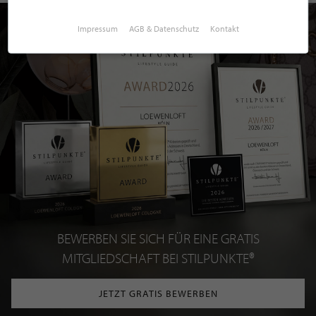
Impressum
AGB & Datenschutz
Kontakt
BEWERBEN SIE SICH FÜR EINE GRATIS
MITGLIEDSCHAFT BEI STILPUNKTE®
JETZT GRATIS BEWERBEN