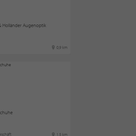
& Holländer Augenoptik
0,9 km
Schuhe
schäft
1,5 km