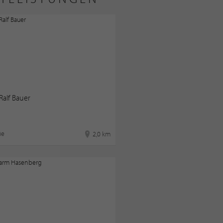
 Ralf Bauer
ie
2,0 km