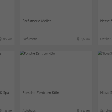
Parfümerie Meller
Hesse 
Parfümerie
Optiker
0,5 km
0,6 km
& Spa
Porsche Zentrum Köln
Niova 
Autohaus
Schuhge
1,0 km
1,4 km