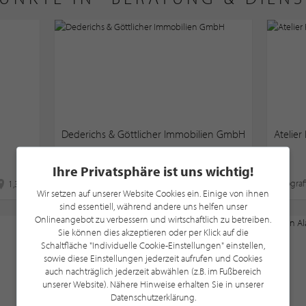
Dederichs & Göttlicher Immobilien GmbH
Atelier
Ihre Privatsphäre ist uns wichtig!
Immobilienmakler
Fotograf
1,3 km
1,7 km
Wir setzen auf unserer Website Cookies ein. Einige von ihnen
sind essentiell, während andere uns helfen unser
Onlineangebot zu verbessern und wirtschaftlich zu betreiben.
Sie können dies akzeptieren oder per Klick auf die
Schaltfläche "Individuelle Cookie-Einstellungen" einstellen,
sowie diese Einstellungen jederzeit aufrufen und Cookies
auch nachträglich jederzeit abwählen (z.B. im Fußbereich
unserer Website). Nähere Hinweise erhalten Sie in unserer
Datenschutzerklärung.