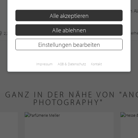
SchornConsult - Immobilienberatung
Köln A
Alle akzeptieren
und -bewertung
Alle ablehnen
Immobilienmakler
Sicherhe
2,3 km
2,3 km
Einstellungen bearbeiten
WEITERE PARTNER ZEIGEN
Impressum
AGB & Datenschutz
Kontakt
E GANZ IN DER NÄHE VON "AN
PHOTOGRAPHY"