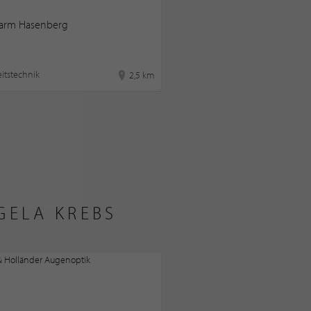
larm Hasenberg
itstechnik
2,5 km
GELA KREBS