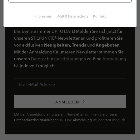
Impressum
AGB & Datenschutz
Kontakt
NEWSLETTER
Bleiben Sie immer UP TO DATE! Melden Sie sich jetzt für
unseren STILPUNKTE®-Newsletter an und profitieren Sie
von exklusiven
Neuigkeiten, Trends
und
Angeboten
Mit der Anmeldung für unseren Newsletter stimmen Sie
unseren
Datenschutzbestimmungen
zu. Eine
Abmeldung
ist jederzeit möglich.
ANMELDEN
Mit der Anmeldung an unserem Newsletter stimmen Sie unseren
Datenschutzbestimmungen
zu. Eine
Abmeldung
ist jederzeit möglich.