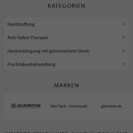
KATEGORIEN
Hautstraffung
Anti-Falten-Therapie
Hautverjüngung mit galvanischem Strom
Fruchtsäurebehandlung
MARKEN
Skin Tech - Advanced
glominerals
Skin Technologies