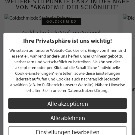
WEITERE STILPUNKTE GANZ IN DER NÄHE
VON "AKADEMIE DER SCHÖNHEIT"
GOLDSCHMIED
Goldschmiede Stefanie Spiegel
Ihre Privatsphäre ist uns wichtig!
Köln
Wir setzen auf unserer Website Cookies ein. Einige von ihnen sind
essentiell, während andere uns helfen unser Onlineangebot zu
verbessern und wirtschaftlich zu betreiben. Sie können dies
akzeptieren oder per Klick auf die Schaltfläche "Individuelle
WEITERE STILPUNKTE AUS "SCHÖNHEIT &
Cookie-Einstellungen" einstellen, sowie diese Einstellungen
WOHLBEFINDEN"
jederzeit aufrufen und Cookies auch nachträglich jederzeit
abwählen (z.B. im Fußbereich unserer Website). Nähere Hinweise
erhalten Sie in unserer Datenschutzerklärung.
FRISEUR
Daniela Meißner Faszination Haar
Alle akzeptieren
Alle ablehnen
Köln, 5.0 / 5.0
Einstellungen bearbeiten