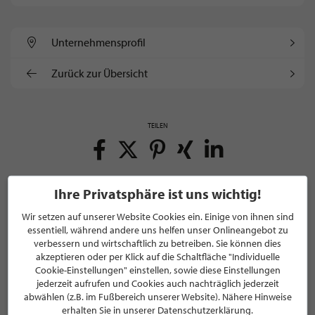
Unternehmens­profil
Zurück zur Übersicht
TEILEN
Ihre Privatsphäre ist uns wichtig!
Wir setzen auf unserer Website Cookies ein. Einige von ihnen sind
essentiell, während andere uns helfen unser Onlineangebot zu
NEWSLETTER
verbessern und wirtschaftlich zu betreiben. Sie können dies
akzeptieren oder per Klick auf die Schaltfläche "Individuelle
Bleiben Sie immer UP TO DATE! Melden Sie sich jetzt für
Cookie-Einstellungen" einstellen, sowie diese Einstellungen
unseren STILPUNKTE®-Newsletter an und profitieren Sie
jederzeit aufrufen und Cookies auch nachträglich jederzeit
abwählen (z.B. im Fußbereich unserer Website). Nähere Hinweise
von exklusiven
Neuigkeiten, Trends
und
Angeboten
erhalten Sie in unserer Datenschutzerklärung.
Mit der Anmeldung für unseren Newsletter stimmen Sie