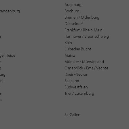
Augsburg
 Brandenburg
Bochum
Bremen / Oldenburg
Düsseldorf
Frankfurt / Rhein-Main
g
Hannover / Braunschweig
Köln
Lübecker Bucht
er Heide
Mainz
n
Münster / Münsterland
g
Osnabrück / Ems / Vechte
urg
Rhein-Neckar
et
Saarland
t
Südwestfalen
en
Trier / Luxemburg
al
St. Gallen