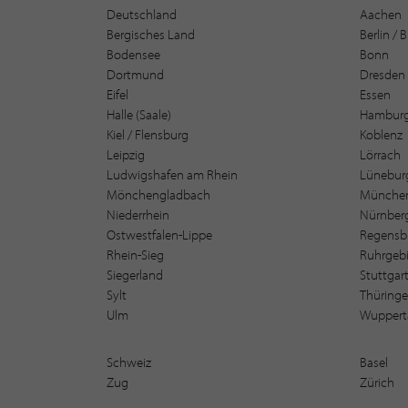
Deutschland
Aachen
Bergisches Land
Berlin /
Bodensee
Bonn
Dortmund
Dresden
Eifel
Essen
Halle (Saale)
Hambur
Kiel / Flensburg
Koblenz
Leipzig
Lörrach
Ludwigshafen am Rhein
Lüneburg
Mönchengladbach
Münche
Niederrhein
Nürnber
Ostwestfalen-Lippe
Regensb
Rhein-Sieg
Ruhrgebi
Siegerland
Stuttgar
Sylt
Thüring
Ulm
Wuppert
Schweiz
Basel
Zug
Zürich