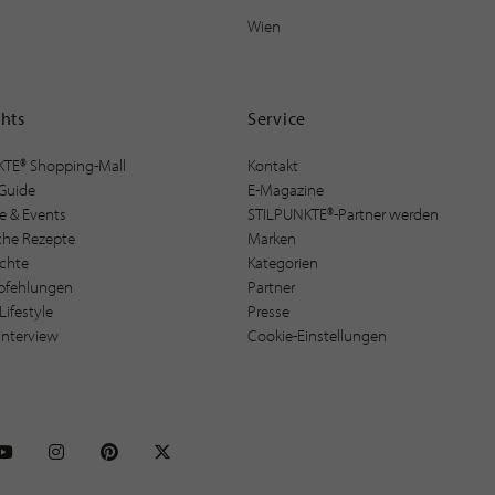
Wien
ghts
Service
KTE® Shopping-Mall
Kontakt
Guide
E-Magazine
e & Events
STILPUNKTE®-Partner werden
sche Rezepte
Marken
ichte
Kategorien
pfehlungen
Partner
Lifestyle
Presse
interview
Cookie-Einstellungen
NKTE auf Facebook
STILPUNKTE auf Youtube
STILPUNKTE auf Instagram
STILPUNKTE auf Pinterest
STILPUNKTE auf X