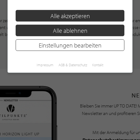
Fazit
Alle akzeptieren
für zeitlos schöne Designobjekte steht. Die Produkte überzeugen durch ihr 
ent umfasst eine große Auswahl an Produkten für unterschiedliche Anlässe
Alle ablehnen
lt bei Räder eine wichtige Rolle. Wer auf der Suche nach besonderen Produ
Bedeutung ist, wird bei Räder sicherlich fündig.
Einstellungen bearbeiten
Impressum
AGB & Datenschutz
Kontakt
NE
Bleiben Sie immer UP TO DATE! M
Newsletter an und profitieren S
Mit der Anmeldung für u
Datenschutzbestimmunge