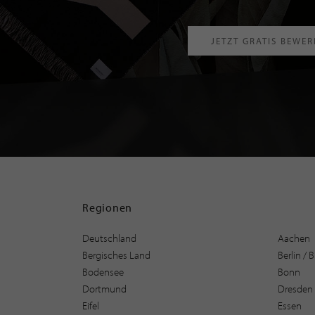
JETZT GRATIS BEWE
Regionen
Deutschland
Aachen
Bergisches Land
Berlin /
Bodensee
Bonn
Dortmund
Dresden
Eifel
Essen