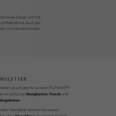
emotionales Design und ihre
 und Bedürfnisse. Auch das
kten mit einer emotionalen
WSLETTER
elden Sie sich jetzt für unseren STILPUNKTE®-
ie von exklusiven
Neuigkeiten, Trends
und
Angeboten
nseren Newsletter stimmen Sie unseren
n
zu. Eine
Abmeldung
ist jederzeit möglich.