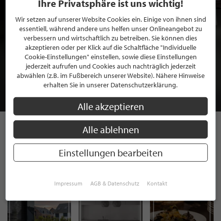
Ihre Privatsphäre ist uns wichtig!
Wir setzen auf unserer Website Cookies ein. Einige von ihnen sind
essentiell, während andere uns helfen unser Onlineangebot zu
verbessern und wirtschaftlich zu betreiben. Sie können dies
akzeptieren oder per Klick auf die Schaltfläche "Individuelle
BEWERBEN SIE SICH FÜR EINE GRATIS
Cookie-Einstellungen" einstellen, sowie diese Einstellungen
MITGLIEDSCHAFT BEI STILPUNKTE®
jederzeit aufrufen und Cookies auch nachträglich jederzeit
abwählen (z.B. im Fußbereich unserer Website). Nähere Hinweise
erhalten Sie in unserer Datenschutzerklärung.
JETZT GRATIS BEWERBEN
Alle akzeptieren
Alle ablehnen
STILPUNKTE AUF
Einstellungen bearbeiten
INSTAGRAM
Impressum
AGB & Datenschutz
Kontakt