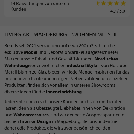
14
Bewertungen von unseren
Kunden
4.7
/
5.0
LIVING ART MAGDEBURG – WOHNEN MIT STIL
Bereits seit 2021 verzaubern auf etwa 800 m2 zahlreiche
exklusive
Möbel
und Dekorationsartikel ausgezeichneter
Marken unsere Privat- und Geschäftskunden.
Nordisches
Wohndesign
oder wohnlicher
Industrial Style
– von Holz über
Metall bis hin zu Glas, bieten wir jede Menge Inspiration für das
Interieur von heute und morgen. Neben zahlreichen einzelnen
Produkten, finden sich vor allem in unseren Showrooms
diverse Ideen für die
Inneneinrichtung
.
Jederzeit können sich unsere Kunden auch von uns beraten
lassen, denn als überzeugte Liebhaber:innen von Dekoration
und
Wohnaccessoires
, sind wir der beste Ansprechpartner in
Sachen
Interior Design
in Magdeburg. Bei uns finden Sie
daher edle Produkte, die wir zuvor persönlich bei den