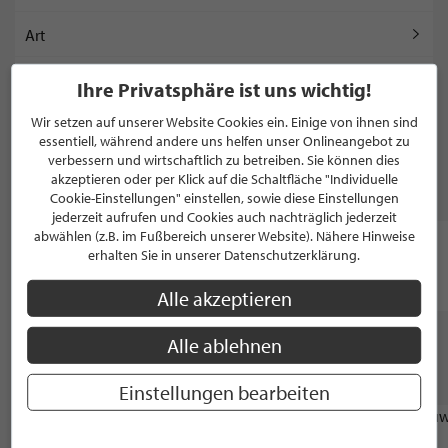
Art
Bilder
Ihre Privatsphäre ist uns wichtig!
Wir setzen auf unserer Website Cookies ein. Einige von ihnen sind
Couch
essentiell, während andere uns helfen unser Onlineangebot zu
verbessern und wirtschaftlich zu betreiben. Sie können dies
akzeptieren oder per Klick auf die Schaltfläche "Individuelle
MARKEN
Cookie-Einstellungen" einstellen, sowie diese Einstellungen
jederzeit aufrufen und Cookies auch nachträglich jederzeit
abwählen (z.B. im Fußbereich unserer Website). Nähere Hinweise
erhalten Sie in unserer Datenschutzerklärung.
Notes
Alle akzeptieren
Alle ablehnen
WEITERE STILPUNKTE GANZ IN DER NÄHE
VON "LIVING ART"
Einstellungen bearbeiten
CATERING