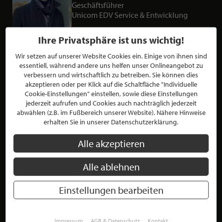
Geschäftsführer
Unicom EDV Service & Entwicklung
Ihre Privatsphäre ist uns wichtig!
Montgomery Müller, Geschäftsführer der Unicom EDV
Wir setzen auf unserer Website Cookies ein. Einige von ihnen sind
Service und Entwicklung GmbH, spezialisiert sich auf die
KURZBESCHREIBUNG ÜBER MONT
essentiell, während andere uns helfen unser Onlineangebot zu
Digitalisierung von Geschäftsprozessen und
verbessern und wirtschaftlich zu betreiben. Sie können dies
gesetzeskonforme Archivierung. Mit über fünf Jahren
akzeptieren oder per Klick auf die Schaltfläche "Individuelle
Cookie-Einstellungen" einstellen, sowie diese Einstellungen
aktiver Weiterentwicklung des digitalen Archivsystems OSS
jederzeit aufrufen und Cookies auch nachträglich jederzeit
ECM verbindet er tiefes Systemverständnis mit modernen
abwählen (z.B. im Fußbereich unserer Website). Nähere Hinweise
technologischen Ansätzen.
erhalten Sie in unserer Datenschutzerklärung.
Sein Fokus liegt auf Zukunftssicherheit, Transparenz und
Alle akzeptieren
rechtssicheren Prozessen. Durch die enge Verbindung von
technischem Know-how, juristischem Verständnis und
Alle ablehnen
Innovationskraft unterstützt er Unternehmen dabei, digitale
Wissenslücken zu schließen und nachhaltige Lösungen zu
schaffen.
Einstellungen bearbeiten
Impressum
AGB & Datenschutz
Kontakt