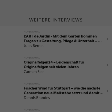
WEITERE INTERVIEWS
ADVERTORIAL
L’ART de Jardin · Mit dem Garten kommen
Fragen zu Gestaltung, Pflege & Unterhalt – was
gilt es zu beachten?
Jules Bernet
ADVERTORIAL
Originalfelgen24 – Leidenschaft für
Originalfelgen seit vielen Jahren
Carmen Seel
ADVERTORIAL
Frischer Wind für Stuttgart – wie die nächste
Generation neue Maßstäbe setzt und damit
die Immobilienbranche verändert
Dennis Brandes
ADVERTORIAL