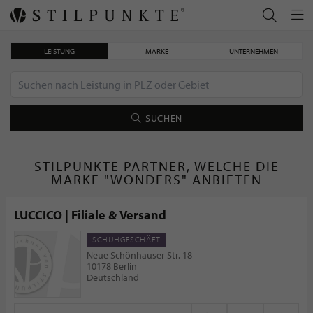
LEISTUNG
MARKE
UNTERNEHMEN
SUCHEN
STILPUNKTE PARTNER, WELCHE DIE
MARKE "WONDERS" ANBIETEN
LUCCICO | Filiale & Versand
SCHUHGESCHÄFT
Neue Schönhauser Str. 18
10178 Berlin
Deutschland