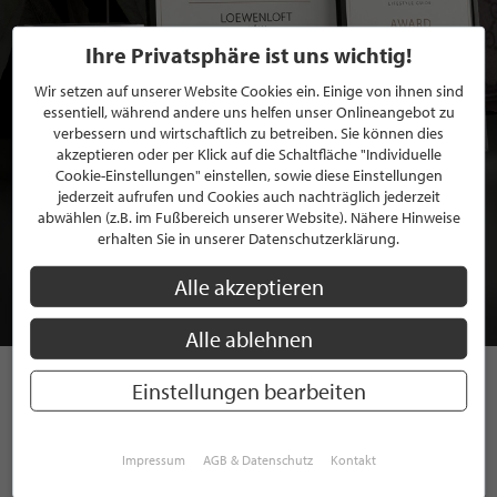
Ihre Privatsphäre ist uns wichtig!
Wir setzen auf unserer Website Cookies ein. Einige von ihnen sind
essentiell, während andere uns helfen unser Onlineangebot zu
verbessern und wirtschaftlich zu betreiben. Sie können dies
akzeptieren oder per Klick auf die Schaltfläche "Individuelle
Cookie-Einstellungen" einstellen, sowie diese Einstellungen
jederzeit aufrufen und Cookies auch nachträglich jederzeit
BEWERBEN SIE SICH FÜR EINE GRATIS
abwählen (z.B. im Fußbereich unserer Website). Nähere Hinweise
MITGLIEDSCHAFT BEI STILPUNKTE®
erhalten Sie in unserer Datenschutzerklärung.
Alle akzeptieren
JETZT GRATIS BEWERBEN
Alle ablehnen
Einstellungen bearbeiten
STILPUNKTE AUF
INSTAGRAM
Impressum
AGB & Datenschutz
Kontakt