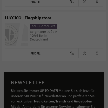
PROFIL
LUCCICO | Flagshipstore
SCHUHGESCHÄFT
Bergmannstraße 9
10961 Berlin
Deutschland
PROFIL
NEWSLETTER
Bleiben Sie immer UP TO DATE! Melden Sie sich jetzt für
unseren STILPUNKTE®-Newsletter an und profitieren Sie
von exklusiven
Neuigkeiten, Trends
und
Angeboten
Mit der Anmeldung für unseren Newsletter stimmen Sie