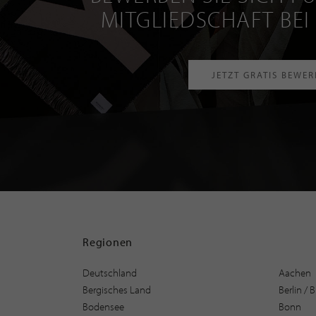
MITGLIEDSCHAFT BEI
JETZT GRATIS BEWE
Regionen
Deutschland
Aachen
Bergisches Land
Berlin /
Bodensee
Bonn