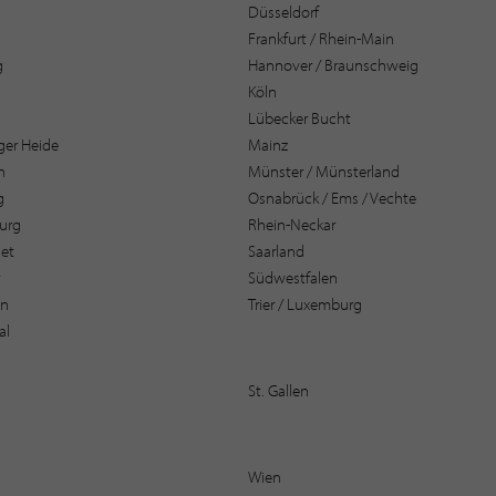
Düsseldorf
Frankfurt / Rhein-Main
g
Hannover / Braunschweig
Köln
Lübecker Bucht
er Heide
Mainz
n
Münster / Münsterland
g
Osnabrück / Ems / Vechte
urg
Rhein-Neckar
et
Saarland
t
Südwestfalen
en
Trier / Luxemburg
al
St. Gallen
Wien