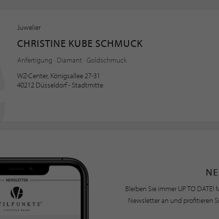
Juwelier
CHRISTINE KUBE SCHMUCK
Anfertigung · Diamant · Goldschmuck
WZ-Center, Königsallee 27-31
40212 Düsseldorf - Stadtmitte
NE
Bleiben Sie immer UP TO DATE! M
Newsletter an und profitieren S