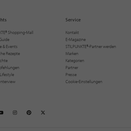
ghts
Service
KTE® Shopping-Mall
Kontakt
Guide
E-Magazine
e & Events
STILPUNKTE®-Partner werden
sche Rezepte
Marken
ichte
Kategorien
pfehlungen
Partner
Lifestyle
Presse
interview
Cookie-Einstellungen
NKTE auf Facebook
STILPUNKTE auf Youtube
STILPUNKTE auf Instagram
STILPUNKTE auf Pinterest
STILPUNKTE auf X