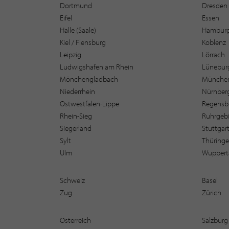
Dortmund
Dresden
Eifel
Essen
Halle (Saale)
Hambur
Kiel / Flensburg
Koblenz
Leipzig
Lörrach
Ludwigshafen am Rhein
Lüneburg
Mönchengladbach
Münche
Niederrhein
Nürnber
Ostwestfalen-Lippe
Regensb
Rhein-Sieg
Ruhrgebi
Siegerland
Stuttgar
Sylt
Thüring
Ulm
Wuppert
Schweiz
Basel
Zug
Zürich
Österreich
Salzburg