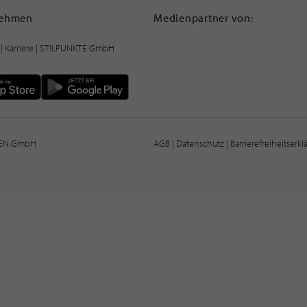
nehmen
Medienpartner von:
|
Karriere
| STILPUNKTE GmbH
IEN GmbH
AGB
|
Datenschutz
|
Barrierefreiheitserk