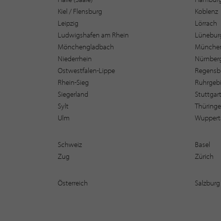
Kiel / Flensburg
Koblenz
Leipzig
Lörrach
Ludwigshafen am Rhein
Lüneburg
Mönchengladbach
Münche
Niederrhein
Nürnber
Ostwestfalen-Lippe
Regensb
Rhein-Sieg
Ruhrgebi
Siegerland
Stuttgar
Sylt
Thüring
Ulm
Wuppert
Schweiz
Basel
Zug
Zürich
Österreich
Salzburg