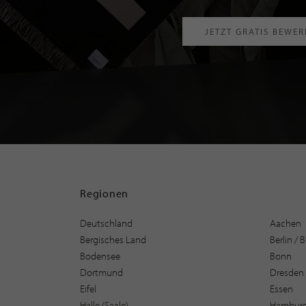
JETZT GRATIS BEWE
Regionen
Deutschland
Aachen
Bergisches Land
Berlin /
Bodensee
Bonn
Dortmund
Dresden
Eifel
Essen
Halle (Saale)
Hambur