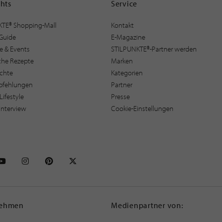
ghts
Service
KTE® Shopping-Mall
Kontakt
Guide
E-Magazine
e & Events
STILPUNKTE®-Partner werden
sche Rezepte
Marken
ichte
Kategorien
pfehlungen
Partner
Lifestyle
Presse
interview
Cookie-Einstellungen
NKTE auf Facebook
STILPUNKTE auf Youtube
STILPUNKTE auf Instagram
STILPUNKTE auf Pinterest
STILPUNKTE auf X
nehmen
Medienpartner von: