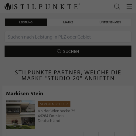
LEISTUNG
MARKE
UNTERNEHMEN
SUCHEN
STILPUNKTE PARTNER, WELCHE DIE
MARKE "STUDIO 20" ANBIETEN
Markisen Stein
SONNENSCHUTZ
An der Wienbecke 75
46284 Dorsten
Deutschland