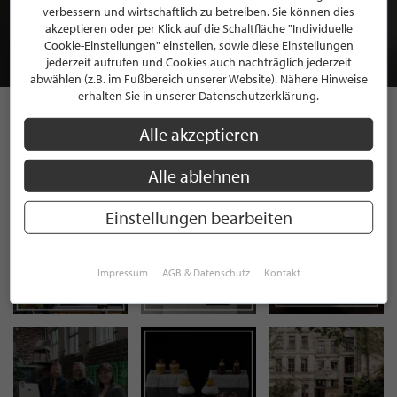
MITGLIEDSCHAFT BEI STILPUNKTE®
verbessern und wirtschaftlich zu betreiben. Sie können dies
akzeptieren oder per Klick auf die Schaltfläche "Individuelle
Cookie-Einstellungen" einstellen, sowie diese Einstellungen
JETZT GRATIS BEWERBEN
jederzeit aufrufen und Cookies auch nachträglich jederzeit
abwählen (z.B. im Fußbereich unserer Website). Nähere Hinweise
erhalten Sie in unserer Datenschutzerklärung.
Alle akzeptieren
STILPUNKTE AUF
INSTAGRAM
Alle ablehnen
Einstellungen bearbeiten
Impressum
AGB & Datenschutz
Kontakt