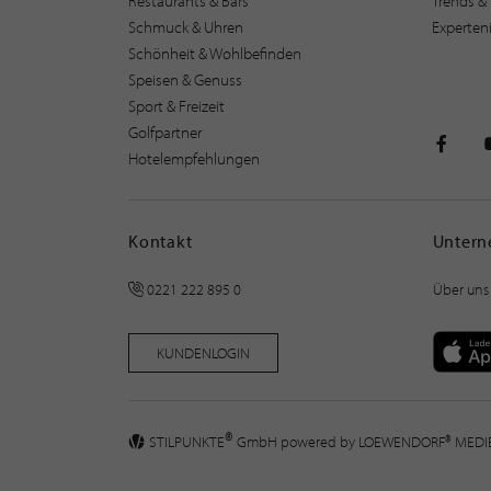
Restaurants & Bars
Trends & 
Schmuck & Uhren
Experten
Schönheit & Wohlbefinden
Speisen & Genuss
Sport & Freizeit
Golfpartner
Hotelempfehlungen
STILPU
Kontakt
Unter
0221 222 895 0
Über uns
KUNDENLOGIN
®
STILPUNKTE
GmbH powered by
LOEWENDORF® MED